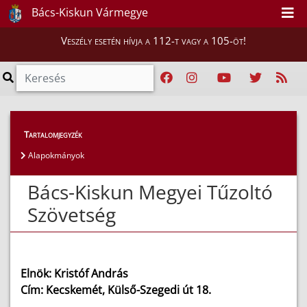
Bács-Kiskun Vármegye
Veszély esetén hívja a 112-t vagy a 105-öt!
Magunkról
>
Tartalomjegyzék
Bács-Kiskun Megyei Tűzoltó Szövetség
Alapokmányok
Bács-Kiskun Megyei Tűzoltó
Szövetség
Elnök: Kristóf András
Cím: Kecskemét, Külső-Szegedi út 18.