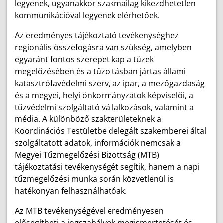
legyenek, ugyanakkor szakmailag kikezdhetetlen
kommunikációval legyenek elérhetőek.
Az eredményes tájékoztató tevékenységhez
regionális összefogásra van szükség, amelyben
egyaránt fontos szerepet kap a tüzek
megelőzésében és a tűzoltásban jártas állami
katasztrófavédelmi szerv, az ipar, a mezőgazdaság
és a megyei, helyi önkormányzatok képviselői, a
tűzvédelmi szolgáltató vállalkozások, valamint a
média. A különböző szakterületeknek a
Koordinációs Testületbe delegált szakemberei által
szolgáltatott adatok, információk nemcsak a
Megyei Tűzmegelőzési Bizottság (MTB)
tájékoztatási tevékenységét segítik, hanem a napi
tűzmegelőzési munka során közvetlenül is
hatékonyan felhasználhatóak.
Az MTB tevékenységével eredményesen
elősegítheti a jogszabályok megismertetését és