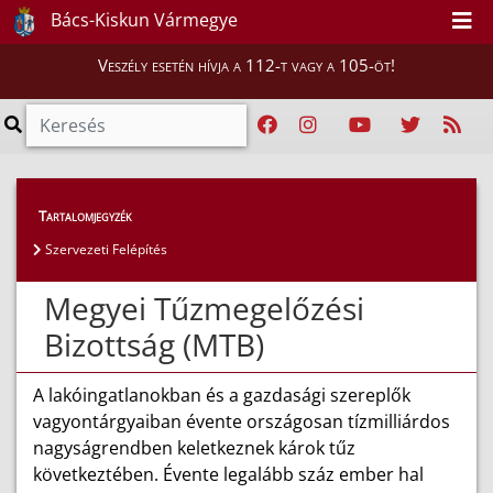
Bács-Kiskun Vármegye
Veszély esetén hívja a 112-t vagy a 105-öt!
Magunkról
>
Területi Tűzmegelőzési Bizottság
Tartalomjegyzék
Szervezeti Felépítés
Megyei Tűzmegelőzési
Bizottság (MTB)
A lakóingatlanokban és a gazdasági szereplők
vagyontárgyaiban évente országosan tízmilliárdos
nagyságrendben keletkeznek károk tűz
következtében. Évente legalább száz ember hal