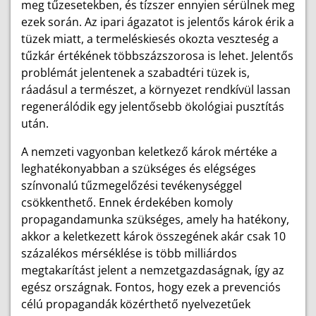
meg tűzesetekben, és tízszer ennyien sérülnek meg
ezek során. Az ipari ágazatot is jelentős károk érik a
tüzek miatt, a termeléskiesés okozta veszteség a
tűzkár értékének többszázszorosa is lehet. Jelentős
problémát jelentenek a szabadtéri tüzek is,
ráadásul a természet, a környezet rendkívül lassan
regenerálódik egy jelentősebb ökológiai pusztítás
után.
A nemzeti vagyonban keletkező károk mértéke a
leghatékonyabban a szükséges és elégséges
színvonalú tűzmegelőzési tevékenységgel
csökkenthető. Ennek érdekében komoly
propagandamunka szükséges, amely ha hatékony,
akkor a keletkezett károk összegének akár csak 10
százalékos mérséklése is több milliárdos
megtakarítást jelent a nemzetgazdaságnak, így az
egész országnak. Fontos, hogy ezek a prevenciós
célú propagandák közérthető nyelvezetűek