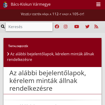
Bács-Kiskun Vármegye
Veszély esetén hívja a 112-t vagy a 105-öt!
Hatósági ügyek
>
Tartalomjegyzék
Letölthető bejelentőlapok, kérelem minták
Az alábbi bejelentőlapok, kérelem minták állnak
rendelkezésre
Az alábbi bejelentőlapok,
kérelem minták állnak
rendelkezésre