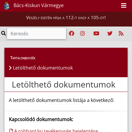
Bács-Kiskun Vármegye
Veszély esetén hívja a 112-t vagy a 105-öt!
Hatósági ügyek
>
Letölthető dokumentumok
Tartalomjegyzék
Letölthető dokumentumok
Letölthető dokumentumok
A letölthető dokumentumok listája a következő:
Kapcsolódó dokumentumok:
A robbantási tevékenység bejelentése