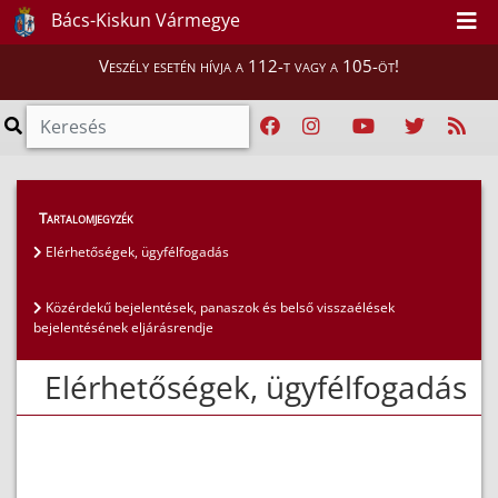
Bács-Kiskun Vármegye
Veszély esetén hívja a 112-t vagy a 105-öt!
Lakosság
>
Ügyfélszolgálat
Tartalomjegyzék
Elérhetőségek, ügyfélfogadás
Közérdekű bejelentések, panaszok és belső visszaélések
bejelentésének eljárásrendje
Elérhetőségek, ügyfélfogadás