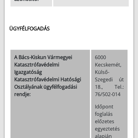
ÜGYFÉLFOGADÁS
A Bács-Kiskun Vármegyei
6000
Katasztrófavédelmi
Kecskemét,
Igazgatóság
Külső-
Katasztrófavédelmi Hatósági
Szegedi út
Osztályának ügyfélfogadási
18., Tel.:
rendje:
76/502-014
Időpont
foglalás
előzetes
egyeztetés
alapján