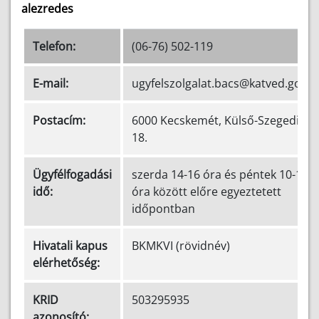
alezredes
Telefon:
(06-76) 502-119
E-mail:
ugyfelszolgalat.bacs@katved.gov.h
Postacím:
6000 Kecskemét, Külső-Szegedi út
18.
Ügyfélfogadási
szerda 14-16 óra és péntek 10-12
idő:
óra között előre egyeztetett
időpontban
Hivatali kapus
BKMKVI (rövidnév)
elérhetőség:
KRID
503295935
azonosító: