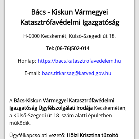
Bács - Kiskun Vármegyei
Katasztrófavédelmi Igazgatóság
H-6000 Kecskemét, Külső-Szegedi út 18.
Tel: (06-76)502-014
Honlap:
https://bacs.katasztrofavedelem.hu
E-mail:
bacs.titkarsag@katved.gov.hu
A
Bács-Kiskun Vármegyei Katasztrófavédelmi
Igazgatóság Ügyfélszolgálati Irodája
Kecskeméten,
a
Külső-Szegedi út 18.
szám alatti épületben
működik.
Ügyfélkapcsolati vezető:
Hölzl Krisztina tűzoltó