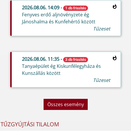
2026.08.06. 14:09 -
1 db frissítés
Fenyves erdő aljnövényzete ég
Jánoshalma és Kunfehértó között
Tűzeset
2026.08.06. 11:35 -
3 db frissítés
Tanyaépület ég Kiskunfélegyháza és
Kunszállás között
Tűzeset
Összes esemény
TŰZGYÚJTÁSI TILALOM