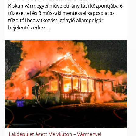
Kiskun vármegyei műveletirányítási központjába 6
tűzesettel és 3 műszaki mentéssel kapcsolatos
tűzoltói beavatkozást igénylő állampolgári
bejelentés érkez...
Lakóépület égett Mélykúton – Vármegyei