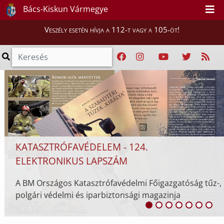
CSÜTÖRTÖKTŐL HARMADFOKÚ
Bács-Kiskun Vármegye
HŐSÉGRIASZTÁS
Veszély esetén hívja a 112-t vagy a 105-öt!
AAz országos tisztifőorvos a HungaroMet Magy
Meteorológiai Szolgáltató Nonprofit Zrt. előreje
alapján harmadfokú hőségriasztást rendel el az
egész ...
ág tűz-,