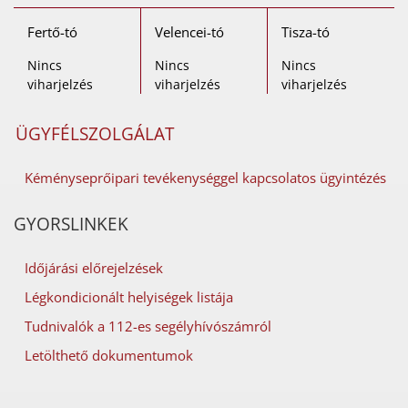
Fertő-tó
Velencei-tó
Tisza-tó
Nincs
Nincs
Nincs
viharjelzés
viharjelzés
viharjelzés
ÜGYFÉLSZOLGÁLAT
Kéményseprőipari tevékenységgel kapcsolatos ügyintézés
GYORSLINKEK
Időjárási előrejelzések
Légkondicionált helyiségek listája
Tudnivalók a 112-es segélyhívószámról
Letölthető dokumentumok