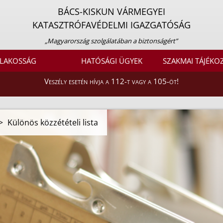
BÁCS-KISKUN VÁRMEGYEI
KATASZTRÓFAVÉDELMI IGAZGATÓSÁG
„Magyarország szolgálatában a biztonságért”
LAKOSSÁG
HATÓSÁGI ÜGYEK
SZAKMAI TÁJÉKO
Veszély esetén hívja a 112-t vagy a 105-öt!
>
Különös közzétételi lista