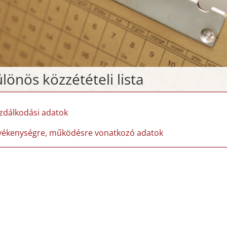
lönös közzétételi lista
zdálkodási adatok
vékenységre, működésre vonatkozó adatok