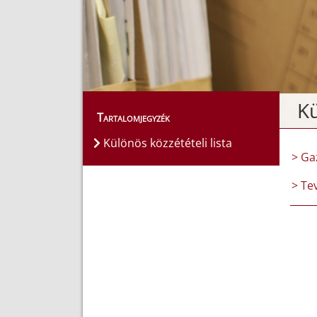
Kü
Tartalomjegyzék
Különös közzétételi lista
> Ga
> Te