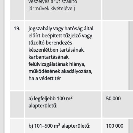
veszélyes árut szállító
járművek kivételével)
19.
jogszabály vagy hatóság által
előírt beépített tűzjelző vagy
tűzoltó berendezés
készenlétben tartásának,
karbantartásának,
felülvizsgálatának hiánya,
működésének akadályozása,
ha a védett tér
2
a) legfeljebb 100 m
50 000
alapterületű:
2
b) 101–500 m
alapterületű:
100 000