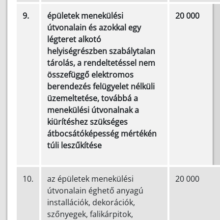
9.
épületek menekülési
20 000
útvonalain és azokkal egy
légteret alkotó
helyiségrészben szabálytalan
tárolás, a rendeltetéssel nem
összefüggő elektromos
berendezés felügyelet nélküli
üzemeltetése, továbbá a
menekülési útvonalnak a
kiürítéshez szükséges
átbocsátóképesség mértékén
túli leszűkítése
10.
az épületek menekülési
20 000
útvonalain éghető anyagú
installációk, dekorációk,
szőnyegek, falikárpitok,