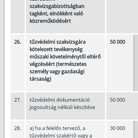
szakvizsgabizottságban
tagként, elnökként való
közreműködésért
26.
tűzvédelmi szakvizsgára
50 000
kötelezett tevékenység
műszaki követelménytől eltérő
végzéséért (természetes
személy vagy gazdasági
társaság)
27.
tűzvédelmi dokumentáció
50 000
jogosultság nélküli készítése
28.
a) ha a felelős tervező, a
30 000
tűzvédelmi szakértő vagy a