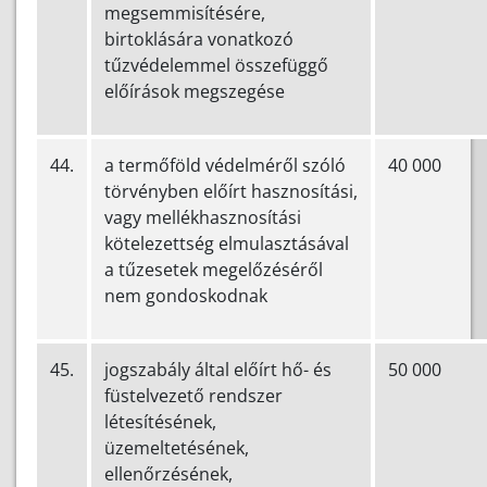
megsemmisítésére,
birtoklására vonatkozó
tűzvédelemmel összefüggő
előírások megszegése
44.
a termőföld védelméről szóló
40 000
törvényben előírt hasznosítási,
vagy mellékhasznosítási
kötelezettség elmulasztásával
a tűzesetek megelőzéséről
nem gondoskodnak
45.
jogszabály által előírt hő- és
50 000
füstelvezető rendszer
létesítésének,
üzemeltetésének,
ellenőrzésének,