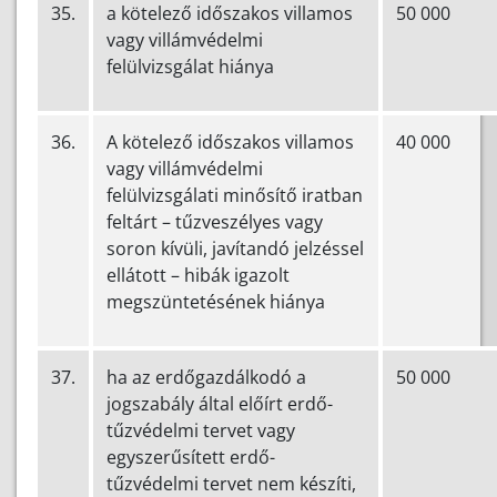
35.
a kötelező időszakos villamos
50 000
vagy villámvédelmi
felülvizsgálat hiánya
36.
A kötelező időszakos villamos
40 000
vagy villámvédelmi
felülvizsgálati minősítő iratban
feltárt – tűzveszélyes vagy
soron kívüli, javítandó jelzéssel
ellátott – hibák igazolt
megszüntetésének hiánya
37.
ha az erdőgazdálkodó a
50 000
jogszabály által előírt erdő-
tűzvédelmi tervet vagy
egyszerűsített erdő-
tűzvédelmi tervet nem készíti,