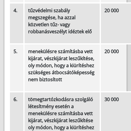
4.
tűzvédelmi szabály
20 000
megszegése, ha azzal
közvetlen tűz- vagy
robbanásveszélyt idéztek elő
5.
menekülésre számításba vett
20 000
kijárat, vészkijárat leszűkítése,
oly módon, hogy a kiürítéshez
szükséges átbocsátóképesség
nem biztosított
6.
tömegtartózkodásra szolgáló
30 000
létesítmény esetén a
menekülésre számításba vett
kijárat, vészkijárat leszűkítése
oly módon, hogy a kiürítéshez