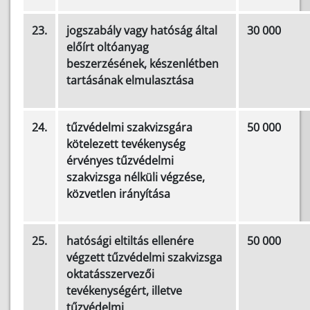
23.
jogszabály vagy hatóság által
30 000
előírt oltóanyag
beszerzésének, készenlétben
tartásának elmulasztása
24.
tűzvédelmi szakvizsgára
50 000
kötelezett tevékenység
érvényes tűzvédelmi
szakvizsga nélküli végzése,
közvetlen irányítása
25.
hatósági eltiltás ellenére
50 000
végzett tűzvédelmi szakvizsga
oktatásszervezői
tevékenységért, illetve
tűzvédelmi