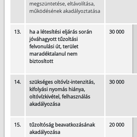
megszüntetése, eltávolítása,
működésének akadályoztatása
13.
ha a létesítési eljárás során
30 000
jóváhagyott tűzoltási
felvonulási út, terület
maradéktalanul nem
biztosított
14.
szükséges oltóvíz-intenzitás,
30 000
kifolyási nyomás hiánya,
oltóvízkivétel, felhasználás
akadályozása
15.
tűzoltóság beavatkozásának
20 000
akadályozása