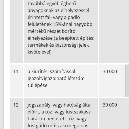
továbbá egyéb éghető
anyagoknak az elhelyezéssel
érintett fal- vagy a padló
felületének 15%-ánál nagyobb
mértékű részét borító
elhelyezése (a beépített építési
termékek és biztonsági jelek
kivételével)
11.
a kiürítési számítással
30 000
igazolt/igazolható létszám
túllépése
12.
jogszabály, vagy hatóság által
30 000
előírt, a tűz- vagy füstszakasz
határon beépített tűz- vagy
füstgátló műszaki megoldás