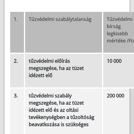
1.
Tűzvédelmi szabálytalanság
Tűzvédelmi
bírság
legkisebb
mértéke /Ft
2.
tűzvédelmi előírás
10 000
megszegése, ha az tüzet
idézett elő
3.
tűzvédelmi szabály
200 000
megszegése, ha az tüzet
idézett elő és az oltási
tevékenységben a tűzoltóság
beavatkozása is szükséges