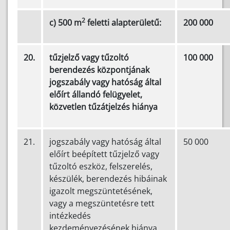
2
c) 500 m
feletti alapterületű:
200 000
20.
tűzjelző vagy tűzoltó
100 000
berendezés központjának
jogszabály vagy hatóság által
előírt állandó felügyelet,
közvetlen tűzátjelzés hiánya
21.
jogszabály vagy hatóság által
50 000
előírt beépített tűzjelző vagy
tűzoltó eszköz, felszerelés,
készülék, berendezés hibáinak
igazolt megszüntetésének,
vagy a megszüntetésre tett
intézkedés
kezdeményezésének hiánya,