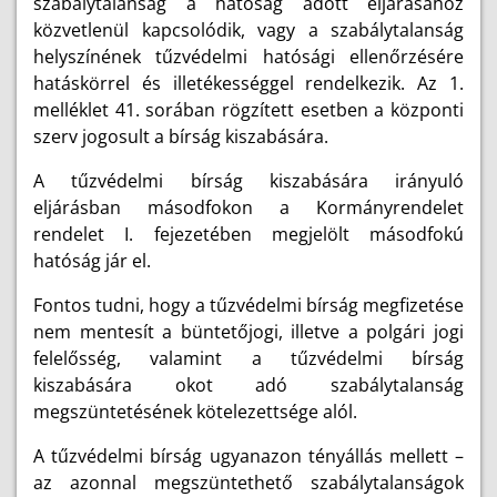
szabálytalanság a hatóság adott eljárásához
közvetlenül kapcsolódik, vagy a szabálytalanság
helyszínének tűzvédelmi hatósági ellenőrzésére
hatáskörrel és illetékességgel rendelkezik. Az 1.
melléklet 41. sorában rögzített esetben a központi
szerv jogosult a bírság kiszabására.
A tűzvédelmi bírság kiszabására irányuló
eljárásban másodfokon a Kormányrendelet
rendelet I. fejezetében megjelölt másodfokú
hatóság jár el.
Fontos tudni, hogy a tűzvédelmi bírság megfizetése
nem mentesít a büntetőjogi, illetve a polgári jogi
felelősség, valamint a tűzvédelmi bírság
kiszabására okot adó szabálytalanság
megszüntetésének kötelezettsége alól.
A tűzvédelmi bírság ugyanazon tényállás mellett –
az azonnal megszüntethető szabálytalanságok