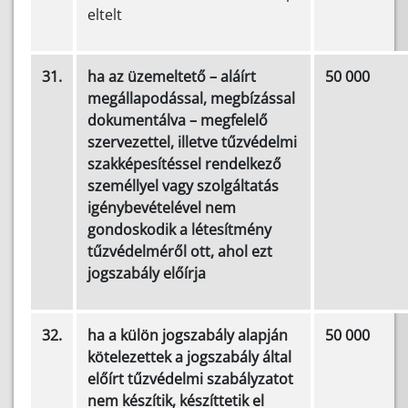
eltelt
31.
ha az üzemeltető – aláírt
50 000
megállapodással, megbízással
dokumentálva – megfelelő
szervezettel, illetve tűzvédelmi
szakképesítéssel rendelkező
személlyel vagy szolgáltatás
igénybevételével nem
gondoskodik a létesítmény
tűzvédelméről ott, ahol ezt
jogszabály előírja
32.
ha a külön jogszabály alapján
50 000
kötelezettek a jogszabály által
előírt tűzvédelmi szabályzatot
nem készítik, készíttetik el