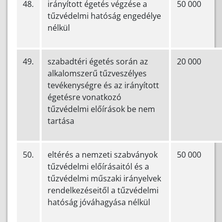
48.
irányított égetés végzése a
50 000
tűzvédelmi hatóság engedélye
nélkül
49.
szabadtéri égetés során az
20 000
alkalomszerű tűzveszélyes
tevékenységre és az irányított
égetésre vonatkozó
tűzvédelmi előírások be nem
tartása
50.
eltérés a nemzeti szabványok
50 000
tűzvédelmi előírásaitól és a
tűzvédelmi műszaki irányelvek
rendelkezéseitől a tűzvédelmi
hatóság jóváhagyása nélkül