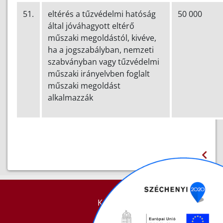
51.
eltérés a tűzvédelmi hatóság
50 000
által jóváhagyott eltérő
műszaki megoldástól, kivéve,
ha a jogszabályban, nemzeti
szabványban vagy tűzvédelmi
műszaki irányelvben foglalt
műszaki megoldást
alkalmazzák
KAPCSOLAT
IMPRESSZUM