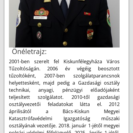
Önéletrajz:
2001-ben szerelt fel Kiskunfélegyháza Város
Tűzoltóságán. 2006 év végéig beosztott
tűzoltóként, 2007-ben szolgálatparancsnok
helyettesként, majd pedig a Gazdasági osztály
technikai, anyagi, pénzügyi előadójaként
teljesített szolgálatot. 2010-től gazdasági
osztályvezetői feladatokat látta el. 2012
áprilisától a Bács-Kiskun Megyei
Katasztrófavédelmi Igazgatóság műszaki
osztályának vezetője. 2018. január 1-jétől megyei
polgári védelmi főfelügyelő. 2025. április 1-jétől