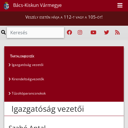
Bács-Kiskun Vármegye
Veszély esetén hívja a 112-t vagy a 105-öt!
Magunkról
>
Az igazgatóság vezetői
>
Tartalomjegyzék
Igazgatóság vezetői
Igazgatóság vezetői
Kirendeltségvezetők
Tűzoltóparancsnokok
Igazgatóság vezetői
Szabó Antal