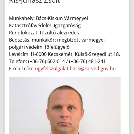
Munkahely: Bács-Kiskun Vármegyei
Katasztrófavédelmi Igazgatóság
Rendfokozat: tűzoltó alezredes
Beosztás, munkakör: megbízott vármegyei
polgári védelmi főfelügyelő
Levélcím: H-6000 Kecskemét, Külső-Szegedi út 18.
Telefon: (+36-76) 502-014 / (+36-76) 481-241
E-mail cím:
ugyfelszolgalat.bacs@katved.gov.hu