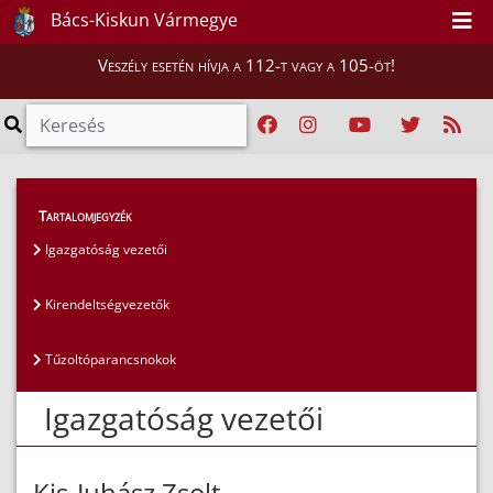
Bács-Kiskun Vármegye
Veszély esetén hívja a 112-t vagy a 105-öt!
Magunkról
>
Az igazgatóság vezetői
>
Tartalomjegyzék
Igazgatóság vezetői
Igazgatóság vezetői
Kirendeltségvezetők
Tűzoltóparancsnokok
Igazgatóság vezetői
Kis-Juhász Zsolt