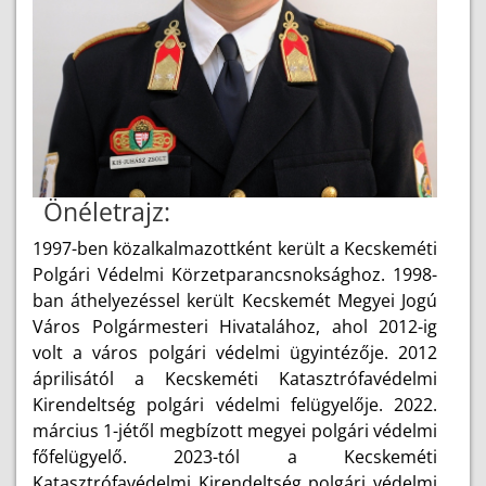
Önéletrajz:
1997-ben közalkalmazottként került a Kecskeméti
Polgári Védelmi Körzetparancsnoksághoz. 1998-
ban áthelyezéssel került Kecskemét Megyei Jogú
Város Polgármesteri Hivatalához, ahol 2012-ig
volt a város polgári védelmi ügyintézője. 2012
áprilisától a Kecskeméti Katasztrófavédelmi
Kirendeltség polgári védelmi felügyelője. 2022.
március 1-jétől megbízott megyei polgári védelmi
főfelügyelő. 2023-tól a Kecskeméti
Katasztrófavédelmi Kirendeltség polgári védelmi