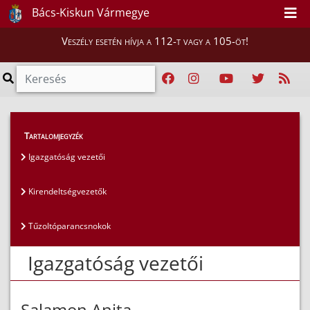
Bács-Kiskun Vármegye
Veszély esetén hívja a 112-t vagy a 105-öt!
Magunkról
>
Az igazgatóság vezetői
>
Tartalomjegyzék
Igazgatóság vezetői
Igazgatóság vezetői
Kirendeltségvezetők
Tűzoltóparancsnokok
Igazgatóság vezetői
Salamon Anita