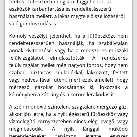
fontos - fűtési technológiától függetlenül - az
eszközök karbantartása és rendeltetésszerű
használata mellett, a lakás megfelelő szellőzéséről
való gondoskodás is.
Komoly veszélyt jelenthet, ha a fűtőeszközt nem
rendeltetésszerűen használják, ha szabálytalan
annak kivitelezése, vagy ha a rendszeres műszaki
felülvizsgálatot elmulasztották.
A rendszeres
felülvizsgálat mellet még nagyon fontos,
hogy nem
szabad háztartási hulladékkal, lakkozott, festett
vagy nedves fával fűteni, mert ezek amellett, hogy
mérgező gázokat bocsátanak ki, fokozzák a
kéményben a kátrány és a korom lerakódását.
A szén-monoxid színtelen, szagtalan, mérgező gáz,
akkor jön létre, ha a nyílt égésterű fűtőeszköz vagy
vízmelegítő környezetében nincs elég levegő, vagy
meghibásodik. A nyílt lánggal működő
berendezéseket tanácsos évente egyszer