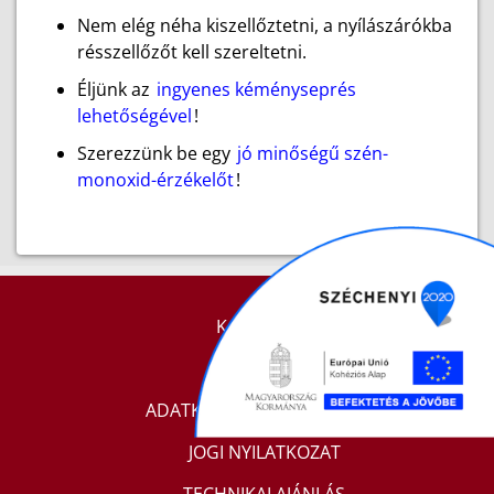
Nem elég néha kiszellőztetni, a nyílászárókba
résszellőzőt kell szereltetni.
Éljünk az
ingyenes kéményseprés
lehetőségével
!
Szerezzünk be egy
jó minőségű szén-
monoxid-érzékelőt
!
KAPCSOLAT
IMPRESSZUM
ADATKEZELÉSI TÁJÉKOZTATÓ
JOGI NYILATKOZAT
TECHNIKAI AJÁNLÁS