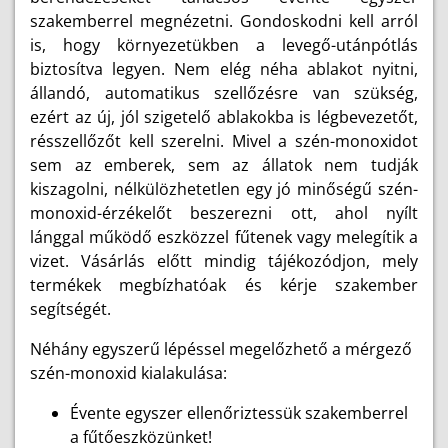
szakemberrel megnézetni. Gondoskodni kell arról
is, hogy környezetükben a levegő-utánpótlás
biztosítva legyen. Nem elég néha ablakot nyitni,
állandó, automatikus szellőzésre van szükség,
ezért az új, jól szigetelő ablakokba is légbevezetőt,
résszellőzőt kell szerelni. Mivel a szén-monoxidot
sem az emberek, sem az állatok nem tudják
kiszagolni, nélkülözhetetlen egy jó minőségű szén-
monoxid-érzékelőt beszerezni ott, ahol nyílt
lánggal működő eszközzel fűtenek vagy melegítik a
vizet. Vásárlás előtt mindig tájékozódjon, mely
termékek megbízhatóak és kérje szakember
segítségét.
Néhány egyszerű lépéssel megelőzhető a mérgező
szén-monoxid kialakulása:
Évente egyszer ellenőriztessük szakemberrel
a fűtőeszközünket!