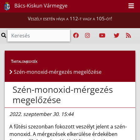
Bács-Kiskun Vármegye
Veszély esetén hívja a 112-t vagy a 105-öt!
Híreink
>
Hírek
Tartalomjegyzék
Szén-monoxid-mérgezés megelőzése
Szén-monoxid-mérgezés
megelőzése
2022. szeptember 30. 15:44
A fűtési szezonban fokozott veszélyt jelent a szén-
monoxid. A mérgezések elkerülése érdekében