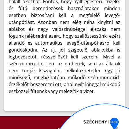
halált okozhat. Fontos, hogy nyílt égésterű tüzelő-
és fűtő berendezések használatakor minden
esetben biztosítani kell a megfelelő levegő-
utánpótlást. Azonban nem elég néha kinyitni az
ablakot és nagy valószínűséggel éjszaka nem
fogunk felébredni azért, hogy szellőztessünk, ezért
állandó és automatikus levegő-utánpótlásról kell
gondoskodni. Az új, jól szigetelő ablakokba is
légbevezetőt, résszellőzőt kell szerelni. Mivel a
szén-monoxidot sem az emberek, sem az állatok
nem tudják kiszagolni, nélkülözhetetlen egy jó
minőségű, megbízhatóan működő szén-monoxid-
érzékelőt beszerezni ott, ahol nyílt lánggal működő
eszközzel fűtenek vagy melegítik a vizet.