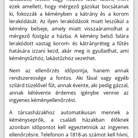
ezek amellett, hogy mérgező gázokat bocsátanak
ki, fokozzák a kéményben a kátrány és a korom
lerakódását. Az ilyen lerakódások miatt leszűkül a
kémény belseje, amely miatt visszaáramolhat a
mérgező füstgáz a házba. A kémény belső falára
lerakódott vastag korom- és kátrányréteg a fűtés
hatására izzani kezd, akár meg is gyulladhat, ami
kéménytűzhöz, lakástűzhöz vezethet.
Nem az ellenőrzés időpontja, hanem annak
rendszeressége a fontos. Aki fával vagy egyéb
szilárd tüzelővel fűt, annak évente, aki pedig gázzal,
annak kétévente érdemes igénybe vennie az
ingyenes kéményellenőrzést.
A társasházakhoz automatikusan mennek a
kéményseprők, a családi házakban élőknek
azonban időpontot kell egyeztetniük az ingyenes
ellenőrzésre. Telefonon a 1818-as számot kell hívni,