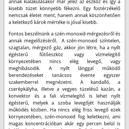
annak kialakulásakor már jelez az eszköz és így a
kisebb tüzet könnyebb fékezni. Egy füstérzékelő
nemcsak életet ment, hanem annak köszönhetően
a keletkező károk mértéke is jóval kisebb.
Fontos beszélnünk a szén-monoxid-mérgezésről és
annak megelőzéséről.
A szén-monoxid színtelen,
szagtalan, mérgező gáz, akkor jön létre, ha a nyílt
égésterű fűtőeszköz vagy vízmelegítő
környezetében nincs elég levegő, vagy
meghibásodik. A nyílt lánggal működő
berendezéseket tanácsos évente egyszer
szakemberrel megnézetni. A kandalló, a
cserépkályha, illetve a vegyes tüzelésű kazán, a
konvektor és a fali vízmelegítő is lehet nyílt
égésterű, melyek a szoba levegőjét használják
működés közben. Ha nincs elég friss levegő ezek
környezetében, szén-monoxid fog keletkezni, ami
magas koncentrációban akár egy percen belül is