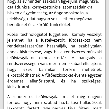
hogy az év minden szakában figyeljünk magunkra,
családunkra, környezetünkre, szomszédainkra,
hiszen a figyelmesség, az öngondoskodás, a
felelősségtudat nagyon sok esetben megóvhat
bennünket és a körülöttünk élőket.
Fűtési technológiától függetlenül komoly veszélyt
jelenthet, ha a füstelvezetőt, fűtőeszközt nem
rendeltetésszerűen használják, ha szabálytalan
annak kivitelezése, vagy ha a rendszeres műszaki
felülvizsgálatot elmulasztották. A hangsúly a
rendszerességen van, mert nem szabad elfelejteni,
hogy ezek bármikor tönkre mehetnek,
elkoszolódhatnak. A fűtőeszközöket évente egyszer
érdemes ellenőriztetni, és ha szükséges,
kitisztíttatni.
A rendszeres felülvizsgálat mellet még nagyon
fontos, hogy nem szabad háztartási hulladékkal,
lakkozott, festett vagy nedves fával fűteni, mert