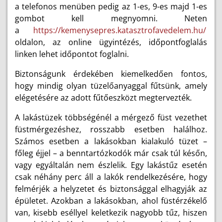
a telefonos menüben pedig az 1-es, 9-es majd 1-es
gombot kell megnyomni. Neten
a
https://kemenysepres.katasztrofavedelem.hu/
oldalon, az online ügyintézés, időpontfoglalás
linken lehet időpontot foglalni.
Biztonságunk érdekében kiemelkedően fontos,
hogy mindig olyan tüzelőanyaggal fűtsünk, amely
elégetésére az adott fűtőeszközt megtervezték.
A lakástüzek többségénél a mérgező füst vezethet
füstmérgezéshez, rosszabb esetben halálhoz.
Számos esetben a lakásokban kialakuló tüzet –
főleg éjjel – a benntartózkodók már csak túl későn,
vagy egyáltalán nem észlelik. Egy lakástűz esetén
csak néhány perc áll a lakók rendelkezésére, hogy
felmérjék a helyzetet és biztonsággal elhagyják az
épületet. Azokban a lakásokban, ahol füstérzékelő
van, kisebb eséllyel keletkezik nagyobb tűz, hiszen