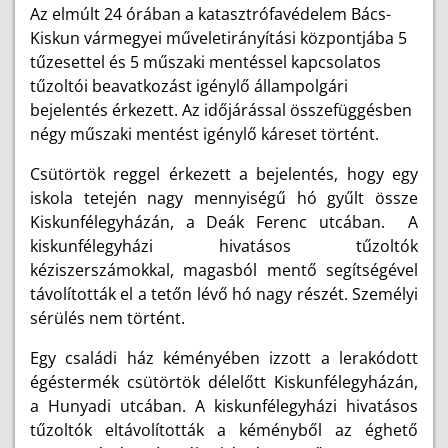
Az elmúlt 24 órában a katasztrófavédelem Bács-
Kiskun vármegyei műveletirányítási központjába 5
tűzesettel és 5 műszaki mentéssel kapcsolatos
tűzoltói beavatkozást igénylő állampolgári
bejelentés érkezett. Az időjárással összefüggésben
négy műszaki mentést igénylő káreset történt.
Csütörtök reggel érkezett a bejelentés, hogy egy
iskola tetején nagy mennyiségű hó gyűlt össze
Kiskunfélegyházán, a Deák Ferenc utcában. A
kiskunfélegyházi hivatásos tűzoltók
kéziszerszámokkal, magasból mentő segítségével
távolították el a tetőn lévő hó nagy részét. Személyi
sérülés nem történt.
Egy családi ház kéményében izzott a lerakódott
égéstermék csütörtök délelőtt Kiskunfélegyházán,
a Hunyadi utcában. A kiskunfélegyházi hivatásos
tűzoltók eltávolították a kéményből az éghető