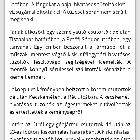
utcában. A lángokat a bajai hivatásos tűzoltók két
vízsugárral oltották el. A tűzeset során nem sérült
meg senki.
Fának ütközött egy személyautó csütörtök délután
Tiszaalpár határában, a Petőfi Sándor utcában, egy
tanyánál. Egy ember beszorult a járműbe, őt a
műszaki mentést végző kiskunfélegyházi hivatásos
tűzoltók feszítővágó segítségével kiemelték. A
mentők könnyű sérüléssel szállították kórházba a
kiemelt embert.
Lakóépület kéményben beizzott a korom csütörtök
délután Kecskeméten, a Rét utcában. A kecskeméti
hivatásos tűzoltók az égésterméket eltávolították
és értesítették a kéményseprőt.
Letért az útról egy gépjármű csütörtök délután az
53-as főúton Kiskunhalas határában. A kiskunhalasi
hivatásos tűzoltók kézi erővel visszahúzták az útra