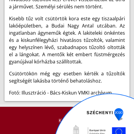
a járművet. Személyi sérülés nem történt.
Kisebb tűz volt csütörtök kora este egy tiszaalpári
lakóépületben, a Budai Nagy Antal utcában. Az
ingatlanban ágyneműk égtek. A lakiteleki önkéntes
és a kiskunfélegyházi hivatásos tűzoltók, valamint
egy helyszínen lévő, szabadnapos tűzoltó oltották
el a lángokat. A mentők két embert füstmérgezés
gyanújával kórházba szállítottak.
Csütörtökön még egy esetben kérték a tűzoltók
segítségét lakásba történő behatoláshoz.
Fotó: Illusztráció - Bács-Kiskun VMKI archívum
KAPCSOLAT
IMPRESSZUM