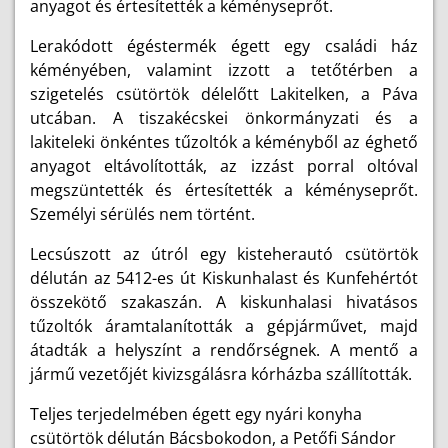
anyagot és értesítették a kéményseprőt.
Lerakódott égéstermék égett egy családi ház
kéményében, valamint izzott a tetőtérben a
szigetelés csütörtök délelőtt Lakitelken, a Páva
utcában. A tiszakécskei önkormányzati és a
lakiteleki önkéntes tűzoltók a kéményből az éghető
anyagot eltávolították, az izzást porral oltóval
megszüntették és értesítették a kéményseprőt.
Személyi sérülés nem történt.
Lecsúszott az útról egy kisteherautó csütörtök
délután az 5412-es út Kiskunhalast és Kunfehértót
összekötő szakaszán. A kiskunhalasi hivatásos
tűzoltók áramtalanították a gépjárművet, majd
átadták a helyszínt a rendőrségnek. A mentő a
jármű vezetőjét kivizsgálásra kórházba szállították.
Teljes terjedelmében égett egy nyári konyha
csütörtök délután Bácsbokodon, a Petőfi Sándor