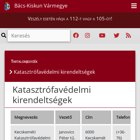
Bács-Kiskun Vármegye
Veszély esetén hívja a 112-t vagy a 105-öt!
Magunkról
>
Katasztrófavédelmi kirendeltségek
Tartalomjegyzék
Katasztrófavédelmi kirendeltségek
Katasztrófavédelmi
kirendeltségek
Megnevezés
Vezető
Cím
Telefon
Kecskeméti
Janovics
6000
(+36-
Katasztrófavédelmi
Péter tű.
Kecskemét
76)