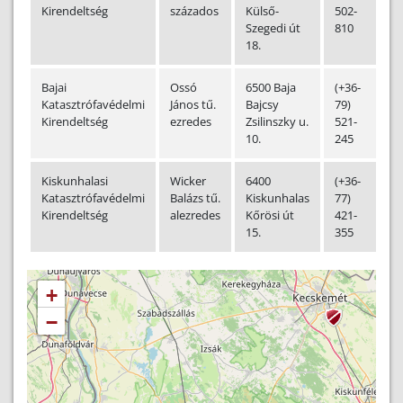
Kirendeltség
százados
Külső-
502-
Szegedi út
810
18.
Bajai
Ossó
6500 Baja
(+36-
Katasztrófavédelmi
János tű.
Bajcsy
79)
Kirendeltség
ezredes
Zsilinszky u.
521-
10.
245
Kiskunhalasi
Wicker
6400
(+36-
Katasztrófavédelmi
Balázs tű.
Kiskunhalas
77)
Kirendeltség
alezredes
Kőrösi út
421-
15.
355
+
−