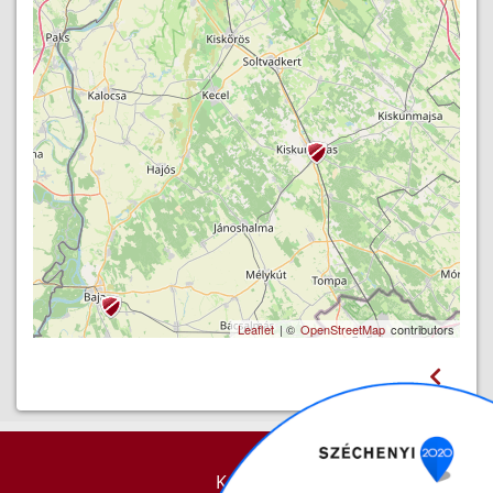
Leaflet
| ©
OpenStreetMap
contributors
KAPCSOLAT