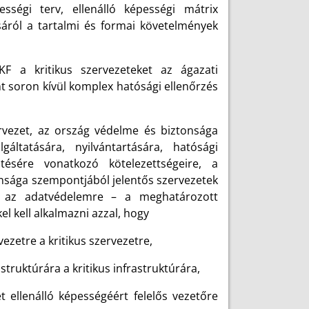
pességi terv, ellenálló képességi mátrix
ásáról a tartalmi és formai követelmények
F a kritikus szervezeteket az ágazati
 soron kívül komplex hatósági ellenőrzés
rvezet, az ország védelme és biztonsága
gáltatására, nyilvántartására, hatósági
ztésére vonatkozó kötelezettségeire, a
onsága szempontjából jelentős szervezetek
t az adatvédelemre – a meghatározott
kel kell alkalmazni azzal, hogy
ezetre a kritikus szervezetre,
truktúrára a kritikus infrastruktúrára,
et ellenálló képességéért felelős vezetőre