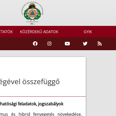
ZTATÓK
KÖZÉRDEKŰ ADATOK
GYIK
ségével összefüggő
 hatósági feladatok, jogszabályok
izmus és hibrid fenyegetés növekedése,