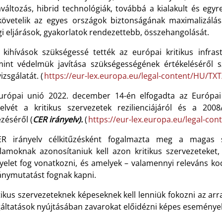
aváltozás, hibrid technológiák, továbbá a kialakult és eg
övetelik az egyes országok biztonságának maximalizálását
i eljárások, gyakorlatok rendezettebb, összehangolását.
 kihívások szükségessé tették az európai kritikus infrast
mint védelmük javítása szükségességének értékeléséről 
vizsgálatát. (
https://eur-lex.europa.eu/legal-content/HU/TX
urópai unió 2022. december 14-én elfogadta az Európa
yelvét a kritikus szervezetek rezilienciájáról és a 2008
zéséről (
CER irányelv).
(
https://eur-lex.europa.eu/legal-co
R irányelv célkitűzésként fogalmazta meg
a magas s
llamoknak azonosítaniuk kell azon kritikus szervezeteket
gyelet fog vonatkozni, és amelyek – valamennyi releváns k
ránymutatást fognak kapni.
tikus szervezeteknek képeseknek kell lenniük fokozni az ar
gáltatások nyújtásában zavarokat előidézni képes esemény