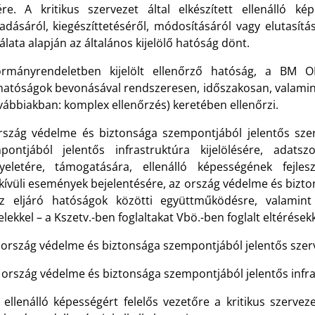
ére. A kritikus szervezet által elkészített ellenálló ké
gadásáról, kiegészíttetéséről, módosításáról vagy elutasít
álata alapján az általános kijelölő hatóság dönt.
rmányrendeletben kijelölt ellenőrző hatóság, a BM OK
hatóságok bevonásával rendszeresen, időszakosan, valamint
vábbiakban: komplex ellenőrzés) keretében ellenőrzi.
rszág védelme és biztonsága szempontjából jelentős sze
pontjából jelentős infrastruktúra kijelölésére, adatszol
gyeletére, támogatására, ellenálló képességének fejles
kívüli események bejelentésére, az ország védelme és bizt
z eljáró hatóságok közötti együttműködésre, valamin
elekkel – a Kszetv.-ben foglaltakat Vbö.-ben foglalt eltérések
 ország védelme és biztonsága szempontjából jelentős szerv
 ország védelme és biztonsága szempontjából jelentős infras
 ellenálló képességért felelős vezetőre a kritikus szervez