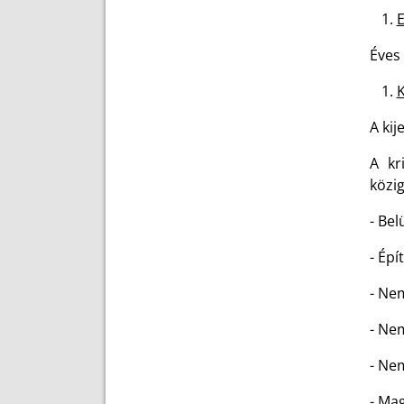
E
Éves
K
A kij
A kr
közig
- Be
- Épí
- Ne
- Nem
- Ne
- Ma