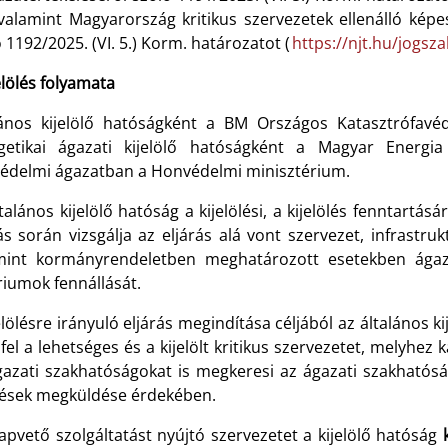
 valamint Magyarország kritikus szervezetek ellenálló kép
 1192/2025. (VI. 5.) Korm. határozatot (
https://njt.hu/jogsz
elölés folyamata
lános kijelölő hatóságként a BM Országos Katasztrófavé
getikai ágazati kijelölő hatóságként a Magyar Energia
édelmi ágazatban a Honvédelmi minisztérium.
talános kijelölő hatóság a kijelölési, a kijelölés fenntartás
ás során vizsgálja az eljárás alá vont szervezet, infrastru
mint kormányrendeletben meghatározott esetekben ágaz
riumok fennállását.
elölésre irányuló eljárás megindítása céljából az általános k
 fel a lehetséges és a kijelölt kritikus szervezetet, melyhez
gazati szakhatóságokat is megkeresi az ágazati szakhatósá
ések megküldése érdekében.
apvető szolgáltatást nyújtó szervezetet a kijelölő hatóság