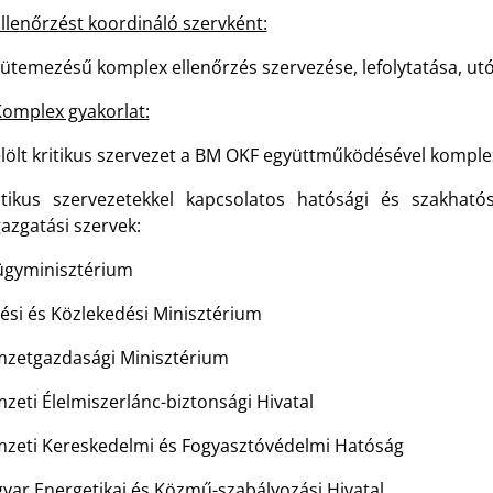
llenőrzést koordináló szervként:
 ütemezésű komplex ellenőrzés szervezése, lefolytatása, utó
omplex gyakorlat:
elölt kritikus szervezet a BM OKF együttműködésével komplex
itikus szervezetekkel kapcsolatos hatósági és szakhat
azgatási szervek:
lügyminisztérium
tési és Közlekedési Minisztérium
mzetgazdasági Minisztérium
zeti Élelmiszerlánc-biztonsági Hivatal
mzeti Kereskedelmi és Fogyasztóvédelmi Hatóság
gyar Energetikai és Közmű-szabályozási Hivatal