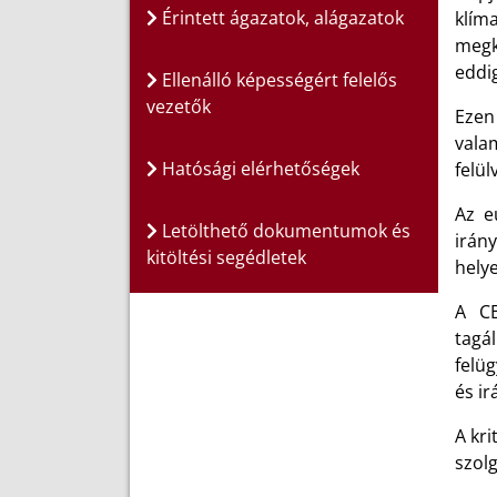
Érintett ágazatok, alágazatok
klím
megk
eddig
Ellenálló képességért felelős
vezetők
Ezen
vala
Hatósági elérhetőségek
felül
Az e
Letölthető dokumentumok és
irán
kitöltési segédletek
helye
A CE
tagá
felü
és i
A kri
szol