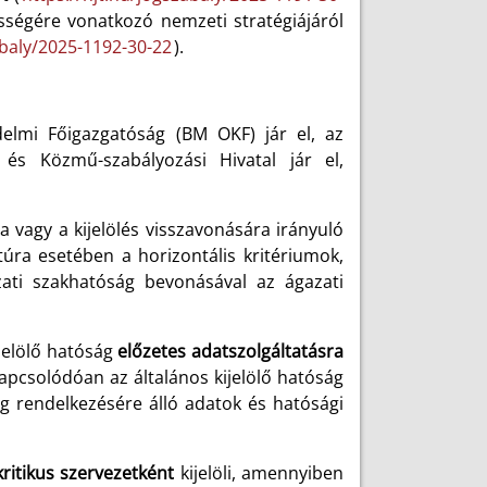
ességére vonatkozó nemzeti stratégiájáról
abaly/2025-1192-30-22
).
delmi Főigazgatóság (BM OKF) jár el, az
 és Közmű-szabályozási Hivatal jár el,
ára vagy a kijelölés visszavonására irányuló
ktúra esetében a horizontális kritériumok,
ati szakhatóság bevonásával az ágazati
ijelölő hatóság
előzetes adatszolgáltatásra
 kapcsolódóan az általános kijelölő hatóság
g rendelkezésére álló adatok és hatósági
kritikus szervezetként
kijelöli, amennyiben