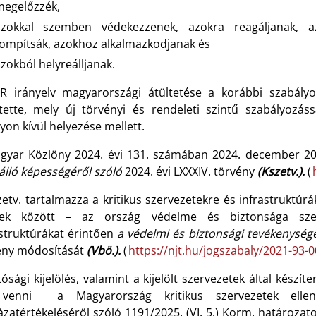
egelőzzék,
azokkal szemben védekezzenek, azokra reagáljanak, azo
ompítsák, azokhoz alkalmazkodjanak és
zokból helyreálljanak.
R irányelv magyarországi átültetése a korábbi szabályozá
ntette, mely új törvényi és rendeleti szintű szabályozás
yon kívül helyezése mellett.
gyar Közlöny 2024. évi 131. számában 2024. december 20
álló képességéről szóló
2024. évi LXXXIV. törvény
(Kszetv.).
(
etv. tartalmazza a kritikus szervezetekre és infrastruktúr
ek között – az ország védelme és biztonsága szem
astruktúrákat érintően
a védelmi és biztonsági tevékenység
ény módosítását
(Vbö.).
(
https://njt.hu/jogszabaly/2021-93-0
tósági kijelölés, valamint a kijelölt szervezetek által ké
 venni a Magyarország kritikus szervezetek ellen
zatértékeléséről szóló 1191/2025. (VI. 5.) Korm. határozato