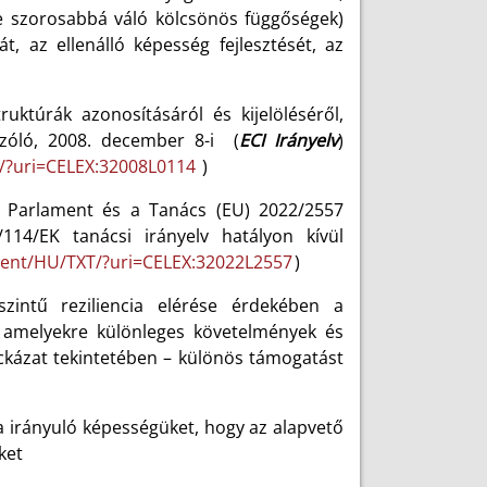
yre szorosabbá váló kölcsönös függőségek)
, az ellenálló képesség fejlesztését, az
ruktúrák azonosításáról és kijelöléséről,
szóló, 2008. december 8-i (
ECI Irányelv
)
T/?uri=CELEX:32008L0114
)
i Parlament és a Tanács (EU) 2022/2557
/114/EK tanácsi irányelv hatályon kívül
ntent/HU/TXT/?uri=CELEX:32022L2557
)
zintű reziliencia elérése érdekében a
, amelyekre különleges követelmények és
ockázat tekintetében – különös támogatást
ra irányuló képességüket, hogy az alapvető
eket