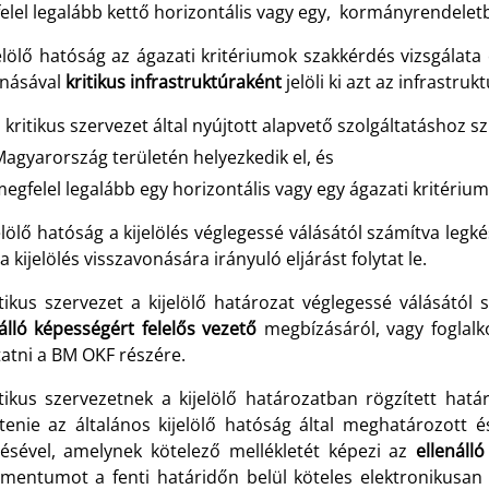
elel legalább kettő horizontális vagy egy, kormányrendelet
jelölő hatóság az ágazati kritériumok szakkérdés vizsgálata
násával
kritikus infrastruktúraként
jelöli ki azt az infrastruk
 kritikus szervezet által nyújtott alapvető szolgáltatáshoz s
agyarország területén helyezkedik el, és
egfelel legalább egy horizontális vagy egy ágazati kritériu
elölő hatóság a kijelölés véglegessé válásától számítva leg
a kijelölés visszavonására irányuló eljárást folytat le.
itikus szervezet a kijelölő határozat véglegessé válásától
álló képességért felelős vezető
megbízásáról, vagy foglalk
tatni a BM OKF részére.
itikus szervezetnek a kijelölő határozatban rögzített hat
ítenie az általános kijelölő hatóság által meghatározott
ltésével, amelynek kötelező mellékletét képezi az
ellenáll
mentumot a fenti határidőn belül köteles elektronikusan 