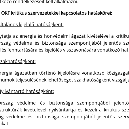
kozó rendelkezéseit kell alkalmazni.
OKF kritikus szervezetekkel kapcsolatos hatáskörei:
ltalános kijelölő hatóságként:
ytatja az energia és honvédelmi ágazat kivételével a kritik
rszág védelme és biztonsága szempontjából jelentős szerv
ölés fenntartására és kijelölés visszavonására vonatkozó hat
zakhatóságként:
nergia ágazatban történő kijelölésre vonatkozó közigazgat
riumok teljesülésének lehetőségét szakhatóságként vizsgálja
yilvántartó hatóságként:
rszág védelme és biztonsága szempontjából jelentő
struktúrák kivételével nyilvántartja és kezeli a kritikus s
ág védelme és biztonsága szempontjából jelentős szerv
okat.