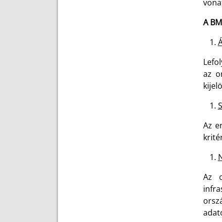
vonat
A BM 
Á
Lefol
az o
kijel
S
Az e
krité
N
Az o
infra
orsz
adat