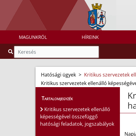
MAGUNKRÓL
HÍREINK
Hatósági ügyek
>
Kritikus szervezetek e
Kritikus szervezetek ellenálló képességév
Kr
Tartalomjegyzék
ha
Kritikus szervezetek ellenálló
képességével összefüggő
hatósági feladatok, jogszabályok
Napj