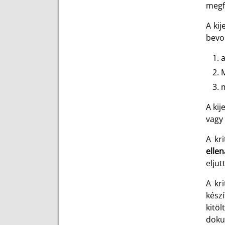
megf
A ki
bevo
a
M
m
A kij
vagy 
A kr
ellen
eljut
A kr
kész
kitö
doku