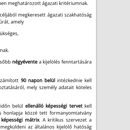
ben meghatározott ágazati kritériumnak.
 céljából megkeresett ágazati szakhatóság
túrát, amely
zükséges,
mnak.
később
négyévente
a kijelölés fenntartására
 számított
90 napon belül
intézkednie kell
oztatásáról, mely személy adatait köteles
áridőn belül
ellenálló képességi tervet
kell
 és honlapja közzé tett formanyomtatvány
ó képességi mátrix
. A kritikus szervezet a
megküldeni az általános kijelölő hatóság