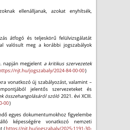
knak ellenálljanak, azokat enyhítsék,
s átfogó és teljeskörű felülvizsgálatát
sal valósult meg a korábbi jogszabályok
. napján megjelent
a kritikus szervezetek
https://njt.hu/jogszabaly/2024-84-00-00
)
ákra vonatkozó új szabályozást, valamint –
pontjából jelentős szervezeteket és
ek összehangolásáról szóló
2021. évi XCIII.
0-00
)
szítendő egyes dokumentumokhoz figyelembe
álló képességére vonatkozó nemzeti
t (
https://njt.hu/jogszabaly/2025-1191-30-