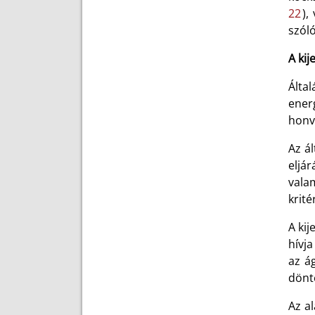
22
),
szóló
A kij
Álta
ener
honv
Az ál
eljár
vala
krité
A kij
hívja
az á
dönt
Az al