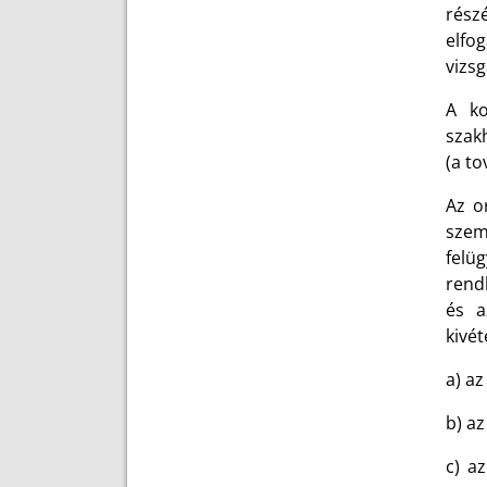
rész
elfo
vizsg
A ko
szak
(a to
Az o
szem
felü
rend
és a
kivét
a) az
b) az
c) az