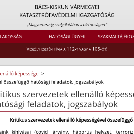
BÁCS-KISKUN VÁRMEGYEI
KATASZTRÓFAVÉDELMI IGAZGATÓSÁG
„Magyarország szolgálatában a biztonságért”
LAKOSSÁG
HATÓSÁGI ÜGYEK
SZAKMAI TÁJÉKO
Veszély esetén hívja a 112-t vagy a 105-öt!
llenálló képessége
>
el összefüggő hatósági feladatok, jogszabályok
itikus szervezetek ellenálló képes
tósági feladatok, jogszabályok
Kritikus szervezetek ellenálló képességével összefüggő
aink kihívásai (covid járvány, háborús helyzet, terror