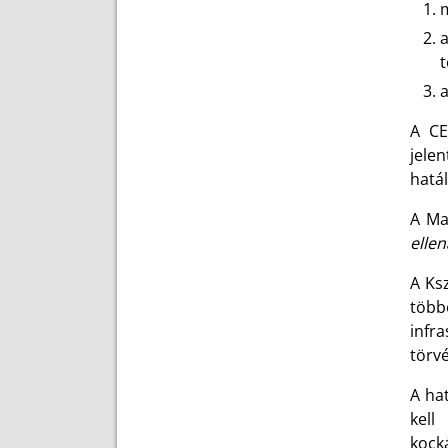
m
t
a
A CE
jele
hatál
A Ma
ellen
A Ksz
több
infr
törv
A ha
kell
kocká