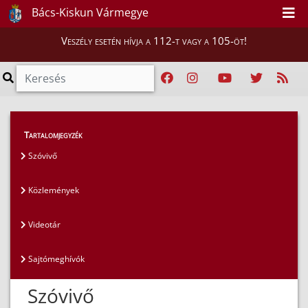
Bács-Kiskun Vármegye
Veszély esetén hívja a 112-t vagy a 105-öt!
Magunkról
>
Sajtószoba
>
Szóvivő
Tartalomjegyzék
Szóvivő
Közlemények
Videotár
Sajtómeghívók
Szóvivő