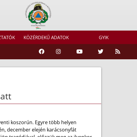
ZTATÓK
KÖZÉRDEKŰ ADATOK
GYIK
att
venti koszorún. Egyre több helyen
gén, december elején karácsonyfát