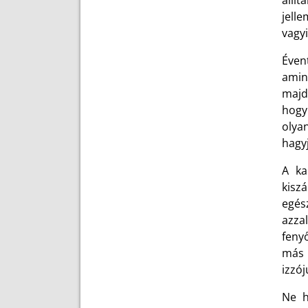
állí
jell
vagyi
Éven
amin
majd
hogy
olya
hagyj
A ka
kisz
egés
azzal
feny
más 
izzój
Ne h