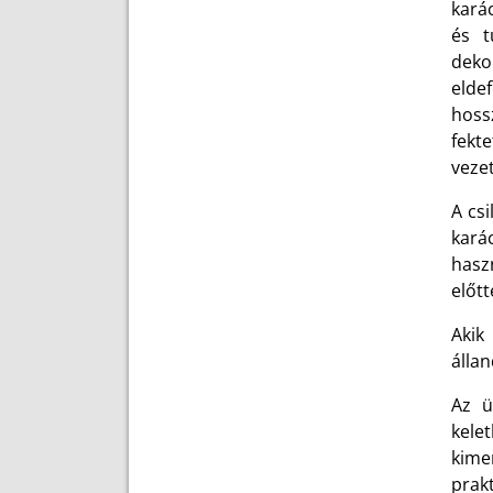
karác
és t
deko
elde
hoss
fekte
vezet
A csi
kará
hasz
előt
Akik
állan
Az ü
kele
kimen
prak