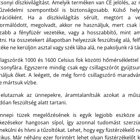
sonyi díszkivilágítást. Amelyik terméken van CE jelölés, az
űzvédelmi szempontból is biztonságosabb. Külső helye
rációként. Ha a díszkivilágítás sérült, megtört a v
formálódott, megolvadt, akkor ne használjuk, mert csak
zabb a fényfüzér vezetéke, vagy a hosszabbító, mint ami
tni. Ha összetekert állapotban helyezzük feszültség alá, f
éke ne kerüljön asztal vagy szék lába alá, ne pakoljunk rá t
llagszórók 1000 és 1600 Celsius fok közötti hőmérséklettel
csonyfára. Egyszerre mindig csak egy csillagszórót gyújts
náljuk őket. A leégett, de még forró csillagszóró maradv
te mártsuk vízbe.
 elutaznak az ünnepekre, áramtalanítsák azokat a műs
dóan feszültség alatt tartani.
nnepi tüzek megelőzésének is egyik legjobb eszköze a
tkezésekor hangosan sípol, így azonnal tudomást szerzünk
ekülni és hívni a tűzoltókat. Lehet, hogy egy füstérzékelő 
tikus. Már néhány ezer forintért lehet olyan füstérzékelőt