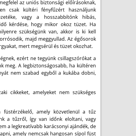
 megfelel az uniós biztonsági előírásoknak,
n csak kültéri fényfűzért használjunk
ezetéke, vagy a hosszabbítónk hibás,
 idő kérdése, hogy mikor okoz tüzet. Ha
lyenre szükségünk van, akkor is ki kell
elforrósodik, majd meggyullad. Az égősorok
árgyakat, mert megsérül és tüzet okozhat.
 égnek, ezért ne tegyünk csillagszórókat a
unk meg. A legbiztonságosabb, ha kültéren
ányát nem szabad egyből a kukába dobni,
zaki cikkeket, amelyeket nem szükséges
 füstérzékelő, amely közvetlenül a tűz
 a tűzről, így van időnk eloltani, vagy
nem a legkreatívabb karácsonyi ajándék, de
 kapni, amely nemcsak hangosan sípol füst