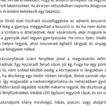
tanak. Annak érdekében, hogy az adventi ünnepkör ne végződj
emző lakástüzeket. Az év ezen időszakában naponta átlagosa
s óránként keletkezik egy lakástűz.
te 50-60 eset hozható összefüggésbe az adventi koszorúva
t leég a gyertya, meggyullad a koszorú is, és ha nem észlel
 a szobára is átterjednek. Akár vásárolunk, akár magunk kés
 a gyertyák alatt legyen gyertyatüske. Ha nincs ilyen, inká
n helyre tegyük, ahol nincsenek éghető tárgyak és anyag
uk felügyelet nélkül.
rácsonyfának szánt fenyőket jóval a megvásárlás előtt
áradnak. Egy kiszáradt fenyő olyan jól ég, hogy ha egy p
z fa, nem sokkal később pedig a környezete is lángokban áll
, ha díszítésig egy vödör vízben tároljuk, illetve vannak ol
ő. Így magasabb a nedvességtartalma és nehezebben gyull
hőforrástól legalább másfél méterre tegyük. Ne díszítsük g
ú fényfüzérekkel, inkább LED égősort tegyünk rájuk, és ezt is
asználjunk silány minőségű, hibás, piacon, vagy aluljáró