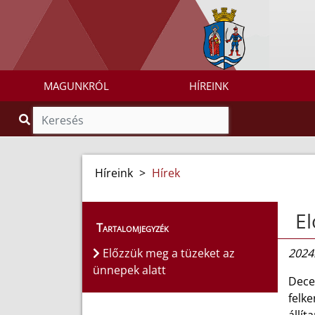
MAGUNKRÓL
HÍREINK
Híreink
>
Hírek
El
Tartalomjegyzék
Előzzük meg a tüzeket az
2024
ünnepek alatt
Dece
felk