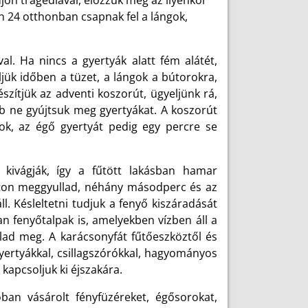
ön tragédiával, előzzük meg az ilyenkor
n 24 otthonban csapnak fel a lángok,
l. Ha nincs a gyertyák alatt fém alátét,
jük időben a tüzet, a lángok a bútorokra,
zítjük az adventi koszorút, ügyeljünk rá,
bb ne gyújtsuk meg gyertyákat. A koszorút
ok, az égő gyertyát pedig egy percre se
 kivágják, így a fűtött lakásban hamar
onton meggyullad, néhány másodperc és az
. Késleltetni tudjuk a fenyő kiszáradását
yan fenyőtalpak is, amelyekben vízben áll a
ad meg. A karácsonyfát fűtőeszköztől és
yertyákkal, csillagszórókkal, hagyományos
 kapcsoljuk ki éjszakára.
ban vásárolt fényfüzéreket, égősorokat,