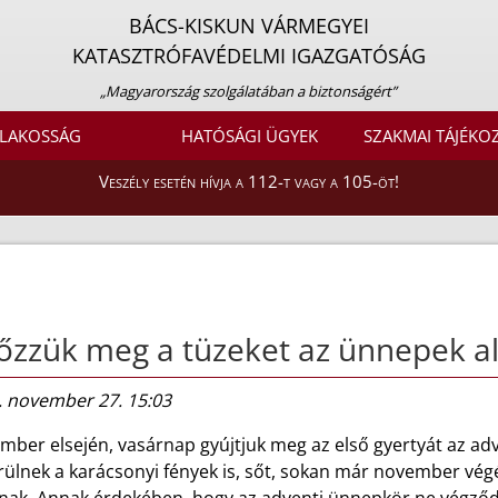
BÁCS-KISKUN VÁRMEGYEI
KATASZTRÓFAVÉDELMI IGAZGATÓSÁG
„Magyarország szolgálatában a biztonságért”
LAKOSSÁG
HATÓSÁGI ÜGYEK
SZAKMAI TÁJÉKO
Veszély esetén hívja a 112-t vagy a 105-öt!
őzzük meg a tüzeket az ünnepek al
. november 27. 15:03
mber elsején, vasárnap gyújtjuk meg az első gyertyát az ad
erülnek a karácsonyi fények is, sőt, sokan már november vé