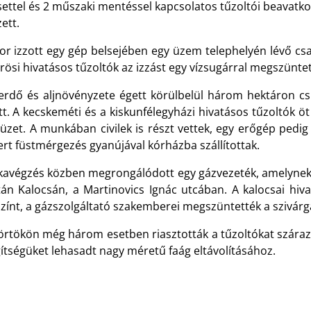
ettel és 2 műszaki mentéssel kapcsolatos tűzoltói beavatko
ett.
or izzott egy gép belsejében egy üzem telephelyén lévő cs
rösi hivatásos tűzoltók az izzást egy vízsugárral megszünte
erdő és aljnövényzete égett körülbelül három hektáron cs
t. A kecskeméti és a kiskunfélegyházi hivatásos tűzoltók öt
tüzet. A munkában civilek is részt vettek, egy erőgép pedi
rt füstmérgezés gyanújával kórházba szállítottak.
avégzés közben megrongálódott egy gázvezeték, amelynek k
tán Kalocsán, a Martinovics Ignác utcában. A kalocsai hivat
zínt, a gázszolgáltató szakemberei megszüntették a szivárg
örtökön még három esetben riasztották a tűzoltókat száraz
ítségüket lehasadt nagy méretű faág eltávolításához.