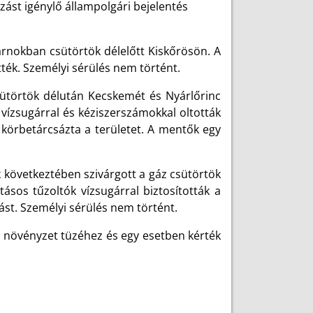
zást igénylő állampolgári bejelentés
arnokban csütörtök délelőtt Kiskőrösön. A
tték. Személyi sérülés nem történt.
ütörtök délután Kecskemét és Nyárlőrinc
 vízsugárral és kéziszerszámokkal oltották
g körbetárcsázta a területet. A mentők egy
övetkeztében szivárgott a gáz csütörtök
ásos tűzoltók vízsugárral biztosították a
ást. Személyi sérülés nem történt.
 növényzet tüzéhez és egy esetben kérték