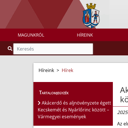
MAGUNKRÓL
HÍREINK
Híreink
>
Hírek
Ak
Tartalomjegyzék
k
Akácerdő és aljnövényzete égett
Kecskemét és Nyárlőrinc között –
2025.
Vármegyei események
Az e