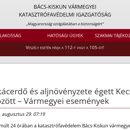
BÁCS-KISKUN VÁRMEGYEI
KATASZTRÓFAVÉDELMI IGAZGATÓSÁG
„Magyarország szolgálatában a biztonságért”
LAKOSSÁG
HATÓSÁGI ÜGYEK
SZAKMAI TÁJÉKO
Veszély esetén hívja a 112-t vagy a 105-öt!
ácerdő és aljnövényzete égett Kec
özött – Vármegyei események
 augusztus 29. 07:19
lmúlt 24 órában a katasztrófavédelem Bács-Kiskun vármegye