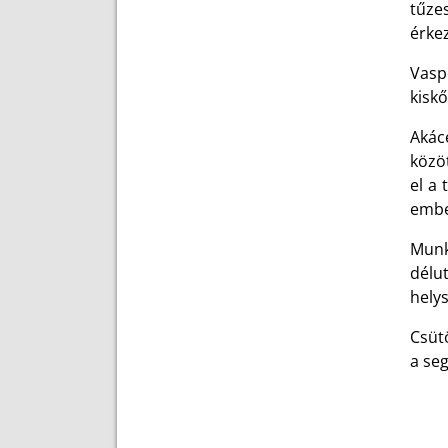
tűzes
érkez
Vasp
kiskő
Akác
közöt
el a 
embe
Munk
délu
helys
Csüt
a seg