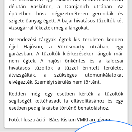
délután Vaskúton, a Damjanich utcában. Az
épületben húsz négyzetméteren gerendák és
szigetelőanyag égett. A bajai hivatásos tűzoltók két
vízsugárral fékezték meg a lángokat.
Berendezési tárgyak égtek kis területen kedden
éjjel Hajóson, a Vörösmarty utcában, egy
garázsban. A tűzoltók kiérkezésekor lángok már
nem égtek. A hajósi önkéntes és a kalocsai
hivatásos tűzoltók a tűzzel érintett területet
átvizsgálták, a szükséges utómunkálatokat
elvégezték. Személyi sérülés nem történt.
Kedden még egy esetben kérték a tűzoltók
segítségét kettéhasadt fa eltávolításához és egy
esetben pedig lakásba történő behatoláshoz.
Fotó: Illusztráció - Bács-Kiskun VMKI archívum