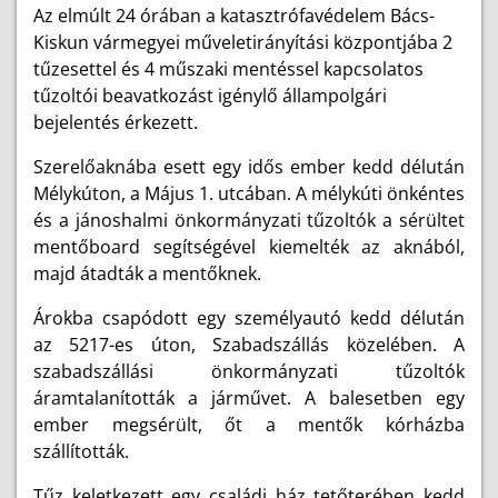
Az elmúlt 24 órában a katasztrófavédelem Bács-
Kiskun vármegyei műveletirányítási központjába 2
tűzesettel és 4 műszaki mentéssel kapcsolatos
tűzoltói beavatkozást igénylő állampolgári
bejelentés érkezett.
Szerelőaknába esett egy idős ember kedd délután
Mélykúton, a Május 1. utcában. A mélykúti önkéntes
és a jánoshalmi önkormányzati tűzoltók a sérültet
mentőboard segítségével kiemelték az aknából,
majd átadták a mentőknek.
Árokba csapódott egy személyautó kedd délután
az 5217-es úton, Szabadszállás közelében. A
szabadszállási önkormányzati tűzoltók
áramtalanították a járművet. A balesetben egy
ember megsérült, őt a mentők kórházba
szállították.
Tűz keletkezett egy családi ház tetőterében kedd