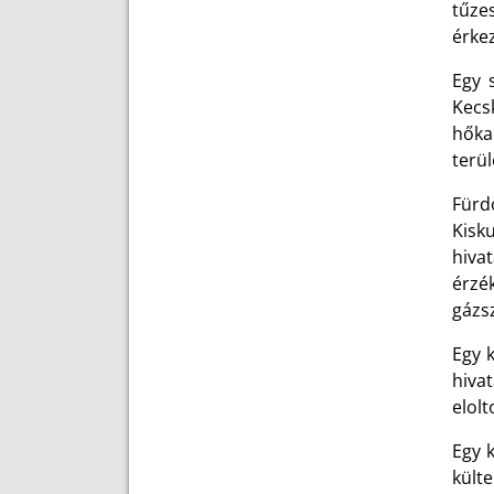
tűzes
érkez
Egy 
Kecs
hőkam
terül
Fürd
Kisk
hiva
érzé
gázsz
Egy 
hiva
elolt
Egy k
külte