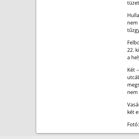
tüzet
Hulla
nem o
tűzgy
Felb
22. k
a hel
Két 
utcá
megs
nem 
Vasá
két 
Fotó: