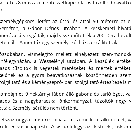
ettel és 8 műszaki mentéssel kapcsolatos tűzoltói beavatko
ett.
személygépkocsi letért az útról és attól 50 méterre az e
keméten, a Gábor Dénes utcában. A kecskeméti hivatás
erával átvizsgálták, majd visszahűtötték a 200 °C-ra hevül
eten állt. A mentők egy személyt kórházba szállítottak.
őszobában, vízmelegítő mellett elhelyezett szén-monoxi
unfélegyházán, a Wesselényi utcában. A készülék értéket 
tásos tűzoltók is végeztek méréseket és mértek értéket
kelőnek és a gyors beavatkozásnak köszönhetően szemé
olgáltató és a kéményseprő-ipari szolgáltató értesítése is 
kombájn és 9 hektárnyi lábon álló gabona és tarló égett va
tásos és a nagybaracskai önkormányzati tűzoltók négy v
ották. Személyi sérülés nem történt.
étszáz négyzetméteres fóliasátor, a mellette álló épület, v
rületén vasárnap este. A kiskunfélegyházi, kisteleki, kisku