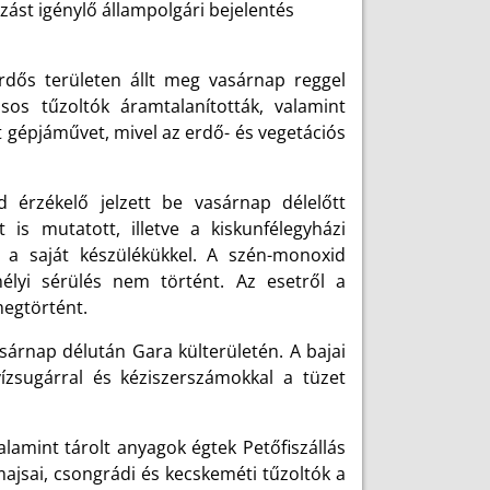
zást igénylő állampolgári bejelentés
rdős területen állt meg vasárnap reggel
os tűzoltók áramtalanították, valamint
t gépjáművet, mivel az erdő- és vegetációs
d érzékelő jelzett be vasárnap délelőtt
is mutatott, illetve a kiskunfélegyházi
 a saját készülékükkel. A szén-monoxid
lyi sérülés nem történt. Az esetről a
megtörtént.
sárnap délután Gara külterületén. A bajai
ízsugárral és kéziszerszámokkal a tüzet
alamint tárolt anyagok égtek Petőfiszállás
nmajsai, csongrádi és kecskeméti tűzoltók a