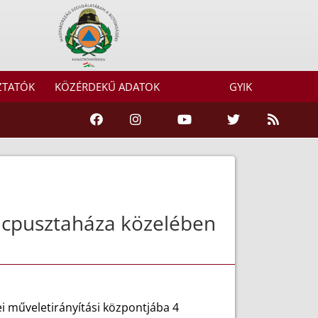
ZTATÓK
KÖZÉRDEKŰ ADATOK
GYIK
acpusztaháza közelében
i műveletirányítási központjába 4