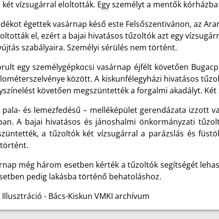
 két vízsugárral eloltották. Egy személyt a mentők kórházba 
dékot égettek vasárnap késő este Felsőszentivánon, az Arany
ltották el, ezért a bajai hivatásos tűzoltók azt egy vízsugárra
újtás szabályaira. Személyi sérülés nem történt.
orult egy személygépkocsi vasárnap éjfélt követően Bugacpu
ilométerszelvénye között. A kiskunfélegyházi hivatásos tűz
yszínelést követően megszüntették a forgalmi akadályt. Két
– pala- és lemezfedésű – melléképület gerendázata izzott v
ban. A bajai hivatásos és jánoshalmi önkormányzati tűzolt
züntették, a tűzoltók két vízsugárral a parázslás és füstö
történt.
rnap még három esetben kérték a tűzoltók segítségét lehas
esetben pedig lakásba történő behatoláshoz.
 Illusztráció - Bács-Kiskun VMKI archívum