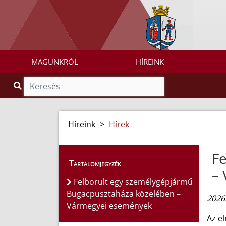
MAGUNKRÓL
HÍREINK
Híreink
>
Hírek
Fe
Tartalomjegyzék
–
Felborult egy személygépjármű
Bugacpusztaháza közelében –
2026.
Vármegyei események
Az e