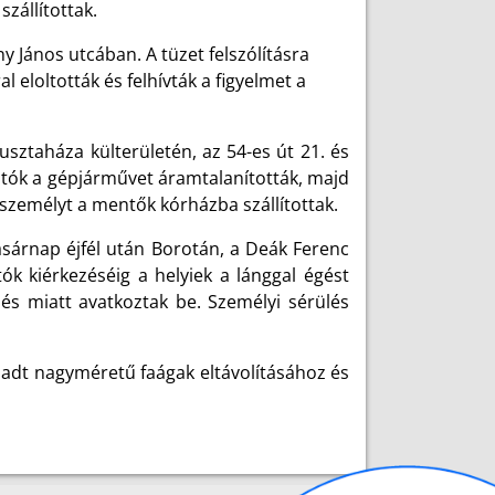
szállítottak.
 János utcában. A tüzet felszólításra
l eloltották és felhívták a figyelmet a
sztaháza külterületén, az 54-es út 21. és
oltók a gépjárművet áramtalanították, majd
 személyt a mentők kórházba szállítottak.
asárnap éjfél után Borotán, a Deák Ferenc
ók kiérkezéséig a helyiek a lánggal égést
lés miatt avatkoztak be. Személyi sérülés
adt nagyméretű faágak eltávolításához és