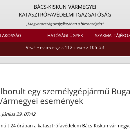
BÁCS-KISKUN VÁRMEGYEI
KATASZTRÓFAVÉDELMI IGAZGATÓSÁG
„Magyarország szolgálatában a biztonságért”
LAKOSSÁG
HATÓSÁGI ÜGYEK
SZAKMAI TÁJÉKO
Veszély esetén hívja a 112-t vagy a 105-öt!
lborult egy személygépjármű Bug
 Vármegyei események
 június 29. 07:42
lmúlt 24 órában a katasztrófavédelem Bács-Kiskun vármegye