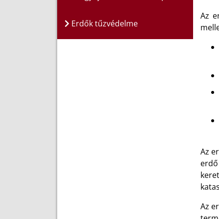
Az e
Erdők tűzvédelme
melle
Az e
erdő
kere
katas
Az er
termé