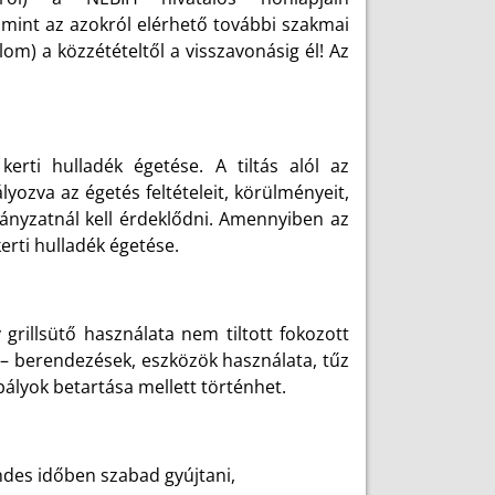
lamint az azokról elérhető további szakmai
lom) a közzétételtől a visszavonásig él! Az
erti hulladék égetése. A tiltás alól az
ozva az égetés feltételeit, körülményeit,
mányzatnál kell érdeklődni. Amennyiben az
erti hulladék égetése.
y grillsütő használata nem tiltott fokozott
gú – berendezések, eszközök használata, tűz
abályok betartása mellett történhet.
ndes időben szabad gyújtani,