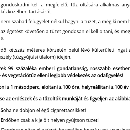
gondoskodni kell a megfelelő, tűz oltására alkalmas any
kézközelben tartásáról,
nem szabad felügyelet nélkül hagyni a tüzet, a még ki nem 
az égetést követően a tüzet gondosan el kell oltani, és meg
e.
rdő kétszáz méteres körzetén belül lévő külterületi ingat
szély (tűzgyújtási tilalom) idején.
zek 99 százaléka emberi gondatlanság, rosszabb esetbe
 és vegetációtűz elleni legjobb védekezés az odafigyelés!
ni ≤ 1 másodperc, eloltani ≥ 100 óra, helyreállítani ≥ 100 év
se az erdészek és a tűzoltók munkáját és figyeljen az alábbi
S
oha ne dobjon el égő cigarettacsikket!
E
rdőben csak a kijelölt helyen gyújtson tüzet!