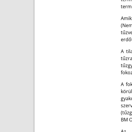
term
Amik
(Nem
tűzv
erdőt
A ti
tűzr
tűzg
fokoz
A fo
körü
gyak
szer
(tűzg
BM O
Az a