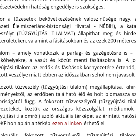
észetvédelmi hatóság engedélye is szükséges.
or a tűzesetek bekövetkezésének valószínűsége nagy, a
zeti Élelmiszerlánc-biztonsági Hivatal - NÉBIH), a kat
eszélyt (TŰZGYÚJTÁSI TILALMAT) állapíthat meg és hirdeth
erületeken, valamint a fásításokban és az ezek 200 méteres
lalom – amely vonatkozik a parlag- és gazégetésre is – ki
akóhelyekre, a vasút és közút menti fásításokra is. A 
yújtási tilalom az erdők és fásítások környezetére értendő
ott veszélye miatt ebben az időszakban sehol nem javasolt 
kozott tűzveszély (tűzgyújtási tilalom) megállapítása, kih
lményektől, az erdőben található élő és holt biomassza sz
oriságától függ. A fokozott tűzveszélyről (tűzgyújtási til
vezeteket, köztük az országos közszolgálati médiumok k
yújtási tilalomról) szóló aktuális térképet az érintett hat
KF honlapján a térkép
ezen a linken
érhető el.
ktuális fokozott tűzveszélyről (tűzgyújtási tilal