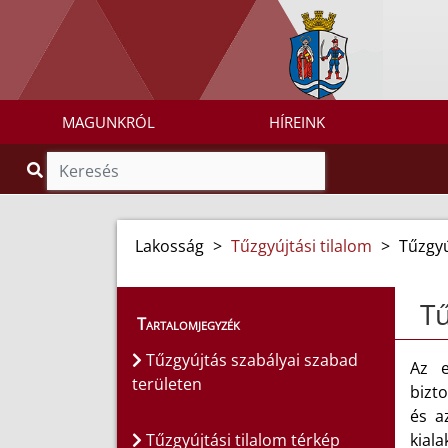
MAGUNKRÓL
HÍREINK
Lakosság
>
Tűzgyújtási tilalom
>
Tűzgyú
Tű
Tartalomjegyzék
Tűzgyújtás szabályai szabad
Az e
területen
bizto
és a
Tűzgyújtási tilalom térkép
kiala