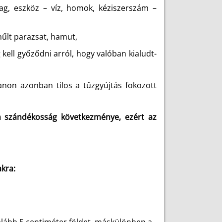
ag, eszköz – víz, homok, kéziszerszám –
hűlt parazsat, hamut,
 kell győződni arról, hogy valóban kialudt-
lanon azonban tilos a tűzgyújtás fokozott
n szándékosság következménye, ezért az
akra: