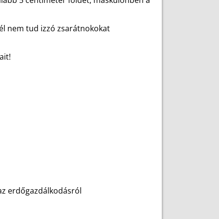
galább 5 centiméter földet, máskülönben a
zél nem tud izzó zsarátnokokat
it!
s az erdőgazdálkodásról
l