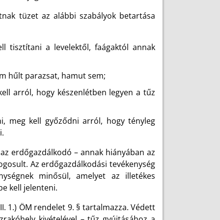
tnak tüzet az alábbi szabályok betartása
 tisztítani a levelektől, faágaktól annak
em hűlt parazsat, hamut sem;
kell arról, hogy készenlétben legyen a tűz
i, meg kell győződni arról, hogy tényleg
i.
 az erdőgazdálkodó – annak hiányában az
jogosult. Az erdőgazdálkodási tevékenység
nységnek minősül, amelyet az illetékes
 kell jelenteni.
I. 1.) ÖM rendelet 9. § tartalmazza. Védett
űzrakóhely kivételével – tűz gyújtásához a