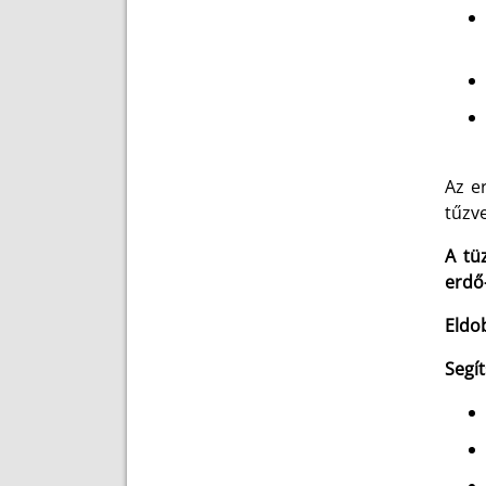
Az e
tűzve
A tü
erdő-
Eldob
Segít