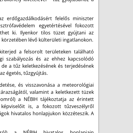
z erdőgazdálkodásért felelős miniszter
asztrófavédelem egyetértésével fokozott
et ki. Ilyenkor tilos tüzet gyújtani az
 körzetében lévő külterületi ingatlanokon.
terjed a felsorolt területeken található
jogi szabályozás és az ehhez kapcsolódó
, de a tűz keletkezésének és terjedésének
az égetés, tűzgyújtás.
irdetése, és visszavonása a meteorológiai
árazságától, valamint a keletkezett tüzek
alomról) a NÉBIH tájékoztatja az érintett
épviselőit is, a fokozott tűzveszélyről
óságok hivatalos honlapjukon közzéteszik. A
omról) a NÉBIH hivatalos honlapjain