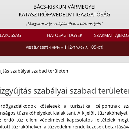
BÁCS-KISKUN VÁRMEGYEI
KATASZTRÓFAVÉDELMI IGAZGATÓSÁG
„Magyarország szolgálatában a biztonságért”
LAKOSSÁG
HATÓSÁGI ÜGYEK
SZAKMAI TÁJÉKO
Veszély esetén hívja a 112-t vagy a 105-öt!
jtás szabályai szabad területen
zgyújtás szabályai szabad területe
rdőgazdálkodók kötelesek a turisztikai célpontnak s
nságos tűzrakóhelyeket kialakítani. A kijelölt tűzrakóhelye
z erdő tűz elleni védelmével kapcsolatos feltételek megt
kított tűzrakóhelyen a tűzvédelmi rendelkezések betartásával