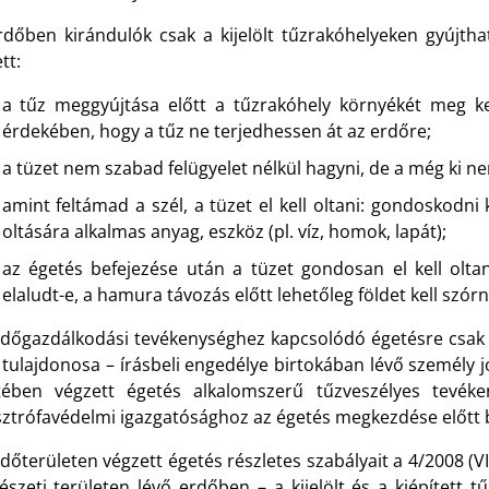
rdőben kirándulók csak a kijelölt tűzrakóhelyeken gyújtha
tt:
a tűz meggyújtása előtt a tűzrakóhely környékét meg kell
érdekében, hogy a tűz ne terjedhessen át az erdőre;
a tüzet nem szabad felügyelet nélkül hagyni, de a még ki n
amint feltámad a szél, a tüzet el kell oltani: gondoskodni 
oltására alkalmas anyag, eszköz (pl. víz, homok, lapát);
az égetés befejezése után a tüzet gondosan el kell oltan
elaludt-e, a hamura távozás előtt lehetőleg földet kell szórn
rdőgazdálkodási tevékenységhez kapcsolódó égetésre csak
 tulajdonosa – írásbeli engedélye birtokában lévő személy 
tében végzett égetés alkalomszerű tűzveszélyes tevéke
ztrófavédelmi igazgatósághoz az égetés megkezdése előtt be
dőterületen végzett égetés részletes szabályait a 4/2008 (VII
szeti területen lévő erdőben – a kijelölt és a kiépített t