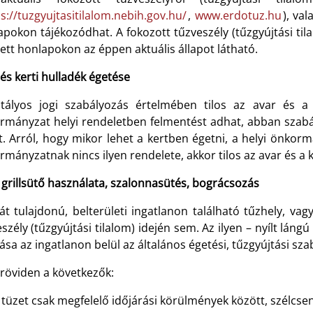
s://tuzgyujtasitilalom.nebih.gov.hu/
,
www.erdotuz.hu
), va
pokon tájékozódhat. A fokozott tűzveszély (tűzgyújtási tila
ett honlapokon az éppen aktuális állapot látható.
és kerti hulladék égetése
tályos jogi szabályozás értelmében tilos az avar és a k
rmányzat helyi rendeletben felmentést adhat, abban szabály
ét. Arról, hogy mikor lehet a kertben égetni, a helyi önkor
mányzatnak nincs ilyen rendelete, akkor tilos az avar és a k
 grillsütő használata, szalonnasütés, bográcsozás
át tulajdonú, belterületi ingatlanon található tűzhely, vag
szély (tűzgyújtási tilalom) idején sem. Az ilyen – nyílt lán
ása az ingatlanon belül az általános égetési, tűzgyújtási sz
 röviden a következők:
tüzet csak megfelelő időjárási körülmények között, szélcse