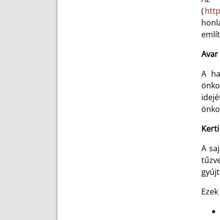
(
http
honla
említ
Avar 
A ha
önko
idej
önkor
Kerti
A saj
tűzve
gyújt
Ezek