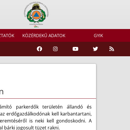
ZTATÓK
KÖZÉRDEKŰ ADATOK
GYIK
n
zámító parkerdők területén állandó és
t az erdőgazdálkodónak kell karbantartani,
eremtéséről is neki kell gondoskodni. A
 bárki jogosult tüzet rakni.