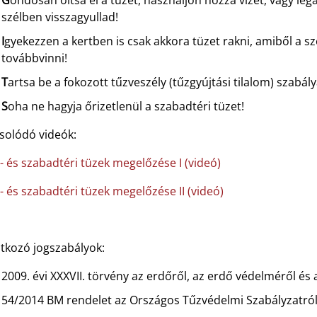
G
ondosan oltsa el a tüzet, használjon hozzá vizet, vagy le
szélben visszagyullad!
I
gyekezzen a kertben is csak akkora tüzet rakni, amiből a s
továbbvinni!
T
artsa be a fokozott tűzveszély (tűzgyújtási tilalom) szabálya
S
oha ne hagyja őrizetlenül a szabadtéri tüzet!
solódó videók:
- és szabadtéri tüzek megelőzése I (videó)
- és szabadtéri tüzek megelőzése II (videó)
tkozó jogszabályok:
2009. évi XXXVII. törvény az erdőről, az erdő védelméről é
54/2014 BM rendelet az Országos Tűzvédelmi Szabályzatró