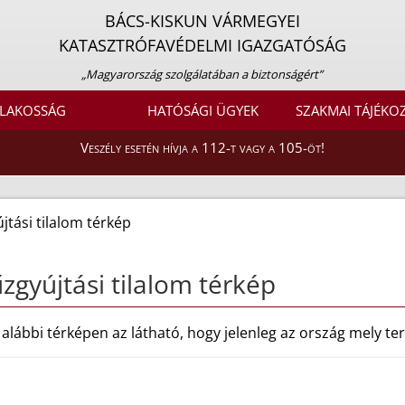
BÁCS-KISKUN VÁRMEGYEI
KATASZTRÓFAVÉDELMI IGAZGATÓSÁG
„Magyarország szolgálatában a biztonságért”
LAKOSSÁG
HATÓSÁGI ÜGYEK
SZAKMAI TÁJÉKO
Veszély esetén hívja a 112-t vagy a 105-öt!
jtási tilalom térkép
zgyújtási tilalom térkép
 alábbi térképen az látható, hogy jelenleg az ország mely terü