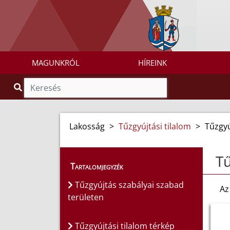
MAGUNKRÓL
HÍREINK
Lakosság
>
Tűzgyújtási tilalom
>
Tűzgyú
Tű
Tartalomjegyzék
Tűzgyújtás szabályai szabad
Az
területen
Tűzgyújtási tilalom térkép