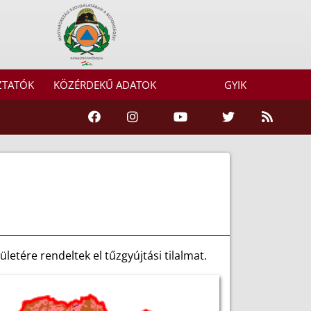
ZTATÓK
KÖZÉRDEKŰ ADATOK
GYIK
letére rendeltek el tűzgyújtási tilalmat.