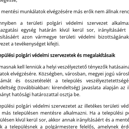
ségessé;
mentési munkálatok elvégzésére más erők nem állnak rendel
nyiben a területi polgári védelmi szervezet alkalma
gazgatási egység határán kívül kerül sor, irányításáért
osításáért azon vármegye területi védelmi bizottságának
ezet a tevékenységet kifejti.
pülési polgári védelmi szervezetek és megalakításaik
masnak kell lenniük a helyi veszélyeztető tényezők hatásai
datok elvégzésére. Községben, városban, megyei jogú városba
zámát és összetételét a település veszélyeztetettség
deltség (továbbiakban: kirendeltség) javaslata alapján az 
ányt hatósági határozattal osztja be.
epülési polgári védelmi szervezetet az illetékes területi v
t más településen mentésre alkalmazni. Ha a települési p
ülésen kívül kerül sor, akkor annak irányításáért és a menté
k a településnek a polgármestere felelős, amelynek érd