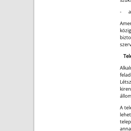
szük
- a 
Amen
közi
bizt
szerv
Tele
Alkal
fela
Léts
kiren
állom
A tel
lehe
telep
anna