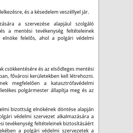
kezésre, és a késedelem veszéllyel jár.
zására a szervezése alapjául szolgáló
 és a mentési tevékenység feltételeinek
 elnöke felelős, ahol a polgári védelmi
nak csökkentésére és az elsődleges mentési
n, fővárosi kerületekben kell létrehozni.
ének megfelelően a katasztrófavédelmi
illetékes polgármester állapítja meg és az
édelmi bizottság elnökének döntése alapján
olgári védelmi szervezet alkalmazására a
si tevékenység feltételeinek biztosításáért
ekében a polgári védelmi szervezetek a