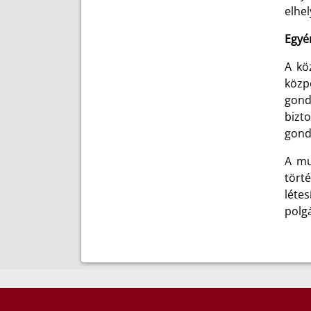
elhel
Egyén
A kö
közp
gond
bizt
gond
A mu
tört
léte
polgá