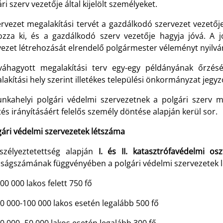
ri szerv vezetője által kijelölt személyeket.
ervezet megalakítási tervét a gazdálkodó szervezet vezető
ozza ki, és a gazdálkodó szerv vezetője hagyja jóvá. A j
ezet létrehozását elrendelő polgármester véleményt nyilván
váhagyott megalakítási terv egy-egy példányának őrzésé
akítási hely szerint illetékes települési önkormányzat jegy
nkahelyi polgári védelmi szervezetnek a polgári szerv mű
s irányításáért felelős személy döntése alapján kerül sor.
ári védelmi szervezetek létszáma
szélyeztetettség alapján
I. és II. katasztrófavédelmi os
sságszámának függvényében a polgári védelmi szervezetek 
 000 lakos felett 750 fő
 000-100 000 lakos esetén legalább 500 fő