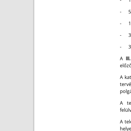
- 10
- 50
- 10
- 30
- 300
A
II
előz
A ka
terv
polg
A te
felül
A te
hely