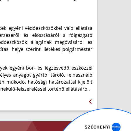
etek egyéni védőeszközökkel való ellátása
erzéséről és elosztásáról a főigazgató
védőeszközök állagának megóvásáról és
tási helye szerint illetékes polgármester
yek egyéni bőr- és légzésvédő eszközzel
élyes anyagot gyártó, tároló, felhasználó
én működő, hatósági határozattal kijelölt
ekülő-felszereléssel történő ellátásáról.