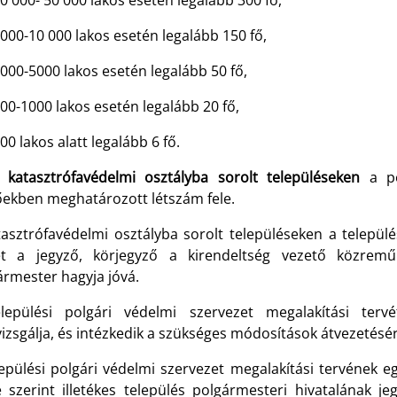
 000- 50 000 lakos esetén legalább 300 fő,
00-10 000 lakos esetén legalább 150 fő,
00-5000 lakos esetén legalább 50 fő,
0-1000 lakos esetén legalább 20 fő,
 lakos alatt legalább 6 fő.
I. katasztrófavédelmi osztályba sorolt településeken
a po
őekben meghatározott létszám fele.
tasztrófavédelmi osztályba sorolt településeken a települé
ét a jegyző, körjegyző a kirendeltség vezető közremű
ármester hagyja jóvá.
lepülési polgári védelmi szervezet megalakítási ter
vizsgálja, és intézkedik a szükséges módosítások átvezetésér
lepülési polgári védelmi szervezet megalakítási tervének e
e szerint illetékes település polgármesteri hivatalának jeg