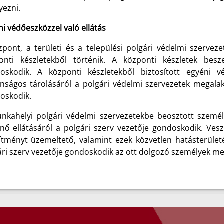
yezni.
i védőeszközzel való ellátás
zpont, a területi és a települési polgári védelmi szervez
onti készletekből történik. A központi készletek besz
oskodik. A központi készletekből biztosított egyéni 
onságos tárolásáról a polgári védelmi szervezetek megalakí
oskodik.
nkahelyi polgári védelmi szervezetekbe beosztott személ
énő ellátásáról a polgári szerv vezetője gondoskodik. Vesz
sítményt üzemeltető, valamint ezek közvetlen hatásterület
ri szerv vezetője gondoskodik az ott dolgozó személyek men