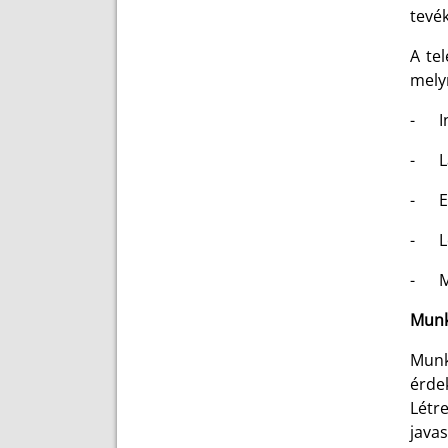
tevék
A te
mely
- In
- La
- Eg
- Lo
- Mű
Munk
Munk
érde
Létre
java