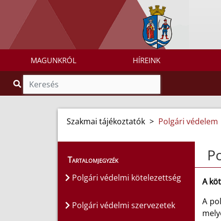
MAGUNKRÓL
HÍREINK
Szakmai tájékoztatók
>
Polgári védelem
Po
Tartalomjegyzék
Polgári védelmi kötelezettség
A köt
A pol
Polgári védelmi szervezetek
mely