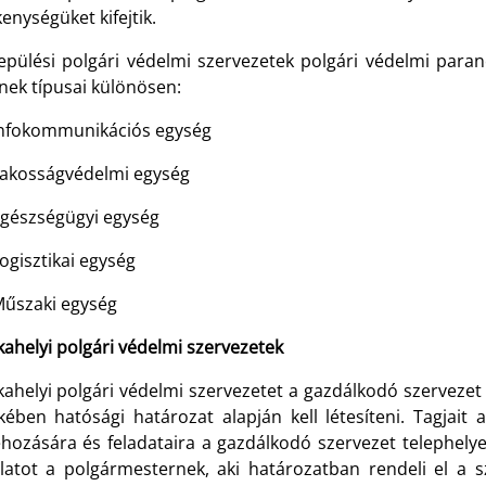
enységüket kifejtik.
lepülési polgári védelmi szervezetek polgári védelmi para
nek típusai különösen:
fokommunikációs egység
kosságvédelmi egység
észségügyi egység
gisztikai egység
szaki egység
ahelyi polgári védelmi szervezetek
ahelyi polgári védelmi szervezetet a gazdálkodó szervezet 
kében hatósági határozat alapján kell létesíteni. Tagjait a
hozására és feladataira a gazdálkodó szervezet telephelye 
slatot a polgármesternek, aki határozatban rendeli el a sz