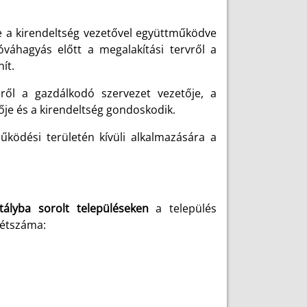
je a kirendeltség vezetővel együttműködve
óváhagyás előtt a megalakítási tervről a
ít.
ről a gazdálkodó szervezet vezetője, a
zője és a kirendeltség gondoskodik.
ködési területén kívüli alkalmazására a
ztályba sorolt településeken
a település
létszáma: