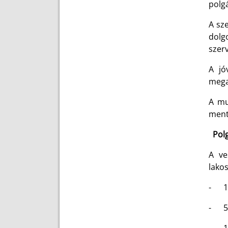
polgá
A sz
dolg
szerv
A jó
megal
A mu
menté
Polg
A ve
lako
- 100
- 50