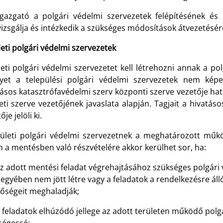
igazgató a polgári védelmi szervezetek felépítésének é
vizsgálja és intézkedik a szükséges módosítások átvezetésér
eti polgári védelmi szervezetek
eti polgári védelmi szervezetet kell létrehozni annak a po
yet a települési polgári védelmi szervezetek nem képese
tásos katasztrófavédelmi szerv központi szerve vezetője hat
eti szerve vezetőjének javaslata alapján. Tagjait a hivatás
ője jelöli ki.
rületi polgári védelmi szervezetnek a meghatározott műkö
 a mentésben való részvételére akkor kerülhet sor, ha:
 adott mentési feladat végrehajtásához szükséges polgári v
gyében nem jött létre vagy a feladatok a rendelkezésre álló
tőségeit meghaladják;
eladatok elhúzódó jellege az adott területen működő polgár