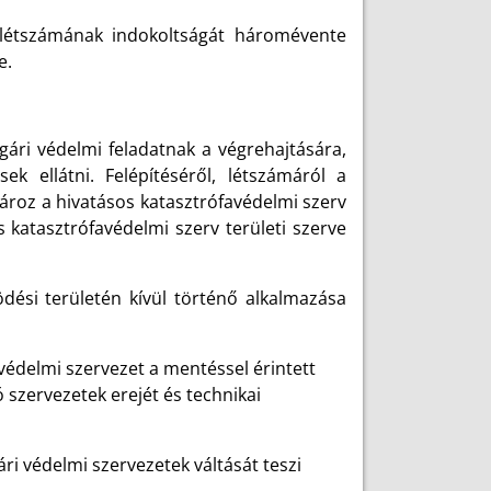
s létszámának indokoltságát háromévente
e.
lgári védelmi feladatnak a végrehajtására,
k ellátni. Felépítéséről, létszámáról a
ároz a hivatásos katasztrófavédelmi szerv
os katasztrófavédelmi szerv területi szerve
dési területén kívül történő alkalmazása
édelmi szervezet a mentéssel érintett
 szervezetek erejét és technikai
i védelmi szervezetek váltását teszi