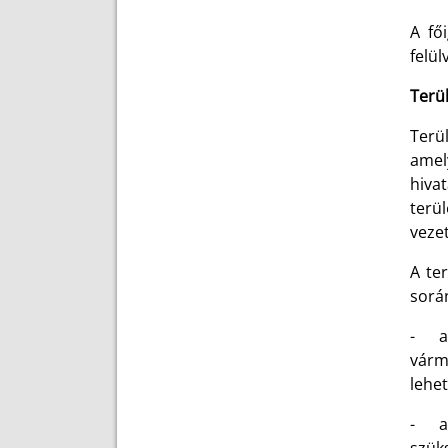
A fő
felül
Terül
Terül
amel
hiva
terül
vezet
A te
során
- az
várme
lehe
- a f