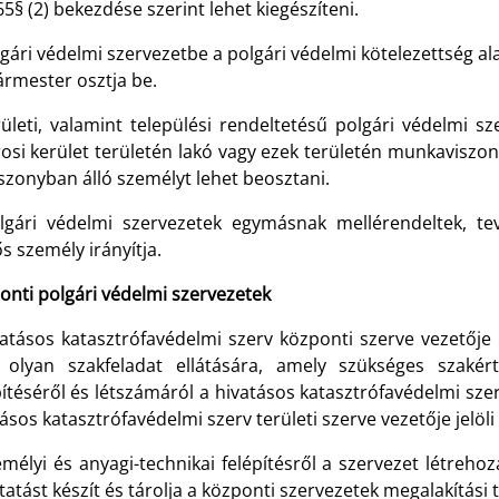
65§ (2) bekezdése szerint lehet kiegészíteni.
gári védelmi szervezetbe a polgári védelmi kötelezettség alat
ármester osztja be.
rületi, valamint települési rendeltetésű polgári védelmi s
rosi kerület területén lakó vagy ezek területén munkavisz
szonyban álló személyt lehet beosztani.
lgári védelmi szervezetek egymásnak mellérendeltek, te
ős személy irányítja.
onti polgári védelmi szervezetek
vatásos katasztrófavédelmi szerv központi szerve vezetője
e olyan szakfeladat ellátására, amely szükséges szakér
ítéséről és létszámáról a hivatásos katasztrófavédelmi szer
ásos katasztrófavédelmi szerv területi szerve vezetője jelöli 
mélyi és anyagi-technikai felépítésről a szervezet létrehoz
atást készít és tárolja a központi szervezetek megalakítási t