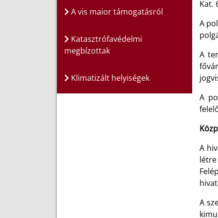
Kat. 
A vis maior támogatásról
A pol
polg
Katasztrófavédelmi
megbízottak
A te
fővá
Klimatizált helyiségek
jogvi
A po
felel
Közp
A hi
létr
Felép
hivat
A sze
kimut