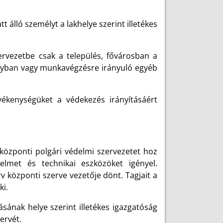
t álló személyt a lakhelye szerint illetékes
zervezetbe csak a település, fővárosban a
onyban vagy munkavégzésre irányuló egyéb
vékenységüket a védekezés irányításáért
 központi polgári védelmi szervezetet hoz
telmet és technikai eszközöket igényel.
v központi szerve vezetője dönt. Tagjait a
ki.
ásának helye szerint illetékes igazgatóság
ervét.