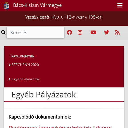
Bács-Kiskun Vármegye
Veszély esetén hívja a 112-t vagy a 105-öt!
Szakmai tájékoztatók
>
Pályázatok
>
Tartalomjegyzék
Egyéb Pályázatok
SZÉCHENYI 2020
Egyéb Pályázatok
Egyéb Pályázatok
Kapcsolódó dokumentumok: