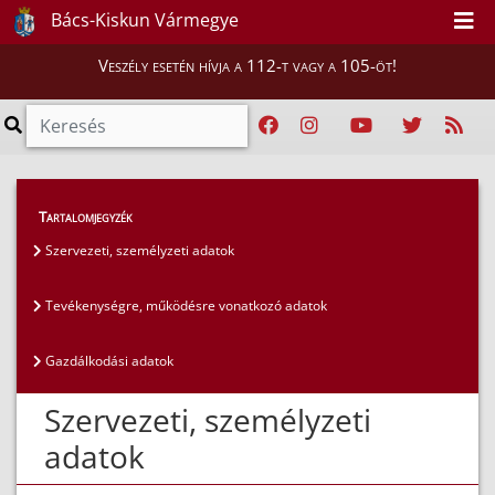
Bács-Kiskun Vármegye
Veszély esetén hívja a 112-t vagy a 105-öt!
Közérdekű adatok
>
Általános közzétételi lista
>
Tartalomjegyzék
Szervezeti, személyzeti adatok
Szervezeti, személyzeti adatok
Tevékenységre, működésre vonatkozó adatok
Gazdálkodási adatok
Szervezeti, személyzeti
adatok