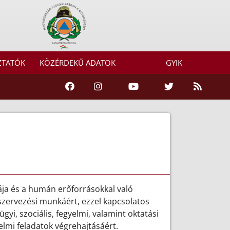
ZTATÓK
KÖZÉRDEKŰ ADATOK
GYIK
ája és a humán erőforrásokkal való
szervezési munkáért, ezzel kapcsolatos
yi, szociális, fegyelmi, valamint oktatási
lmi feladatok végrehajtásáért.