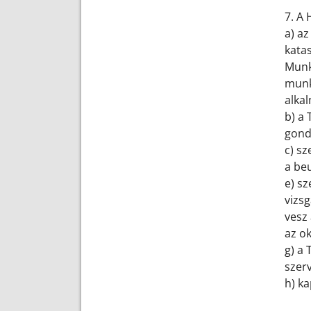
7. A 
a) a
katas
Munk
munk
alkal
b) a
gondo
c) sz
a beu
e) sz
vizsg
vesz 
az o
g) a 
szer
h) ka