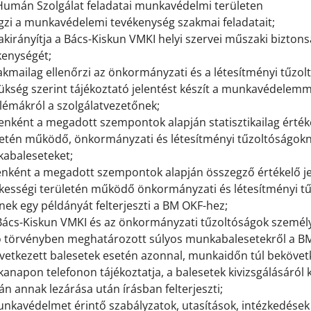
 Humán Szolgálat feladatai munkavédelmi területen
égzi a munkavédelemi tevékenység szakmai feladatait;
akirányítja a Bács-Kiskun VMKI helyi szervei műszaki bizton
kenységét;
zakmailag ellenőrzi az önkormányzati és a létesítményi tűz
ükség szerint tájékoztató jelentést készít a munkavédelemm
lémákról a szolgálatvezetőnek;
enként a megadott szempontok alapján statisztikailag értékel
letén működő, önkormányzati és létesítményi tűzoltóságokná
abaleseteket;
venként a megadott szempontok alapján összegző értékelő jel
tékességi területén működő önkormányzati és létesítményi t
nek egy példányát felterjeszti a BM OKF-hez;
 Bács-Kiskun VMKI és az önkormányzati tűzoltóságok személ
ó törvényben meghatározott súlyos munkabalesetekről a 
vetkezett balesetek esetén azonnal, munkaidőn túl bekövetk
anapon telefonon tájékoztatja, a balesetek kivizsgálásáról
án annak lezárása után írásban felterjeszti;
unkavédelmet érintő szabályzatok, utasítások, intézkedések