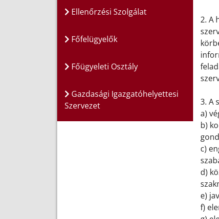
Ellenőrzési Szolgálat
2. A 
szer
Főfelügyelők
körbe
infor
Főügyeleti Osztály
felad
szerv
Gazdasági Igazgatóhelyettesi
3. A 
Szervezet
a) vé
b) ko
gond
c) en
szab
d) k
szak
e) ja
f) el