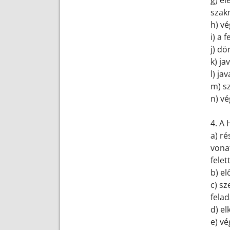
g) el
szakm
h) vé
i) a 
j) dö
k) ja
l) ja
m) sz
n) v
4. A
a) ré
vona
felet
b) el
c) sz
fela
d) el
e) vé