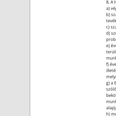
8. A
a) v
b) sz
tevé
c) s
d) sz
prob
e) év
terü
munk
f) é
ille
mely
g) a
szól
bekö
munk
alapj
h) m