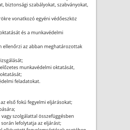
at, biztonsági szabályokat, szabványokat,
örökre vonatkozó egyéni védőeszköz
oktatását és a munkavédelmi
en ellenőrzi az abban meghatározottak
vizsgálását;
 előzetes munkavédelmi oktatását,
oktatását;
édelmi feladatokat.
az első fokú fegyelmi eljárásokat;
abására;
n vagy szolgálattal összefüggésben
során lefolytatja az eljárást;