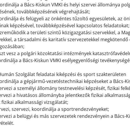
ordinálja a Bács-Kiskun VMKI és helyi szervei állománya pol
ésének, továbbképzésének végrehajtását;
ordinálja és felügyeli az önkéntes tűzoltó egyesületek, az 
ainak képzésével, továbbképzésével kapcsolatos feladatokat
zreműködik a területi szintű közigazgatási szervekkel, a M
vekkel, a társadalmi és karitatív szervezetekkel megköten
lgozásában;
észt vesz a polgári közoktatási intézmények katasztrófavéd
ordinálja a Bács-Kiskun VMKI esélyegyenlőségi tevékenységé
Humán Szolgálat feladatai kiképzési és sport szakterületen
oordinálja a gépjármű-vezetéstechnikai képzéseket a Bács-K
ervezi a személyi állomány testnevelési képzését, fizikai felk
ervezi a hivatásos állományba jelentkezők fizikai alkalmass
 fizikai alkalmassági vizsgálatát;
rvezi, szervezi, koordinálja a sportrendezvényeket;
zervezi a belügyi és más szervezetek rendezvényein a Bács-
ételét.