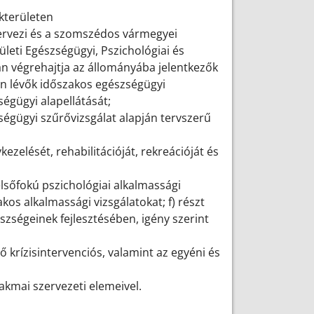
akterületen
zervezi és a szomszédos vármegyei
ületi Egészségügyi, Pszichológiai és
n végrehajtja az állományába jelentkezők
an lévők időszakos egészségügyi
ségügyi alapellátását;
égügyi szűrővizsgálat alapján tervszerű
zelését, rehabilitációját, rekreációját és
lsőfokú pszichológiai alkalmassági
akos alkalmassági vizsgálatokat; f) részt
szségeinek fejlesztésében, igény szerint
 krízisintervenciós, valamint az egyéni és
akmai szervezeti elemeivel.