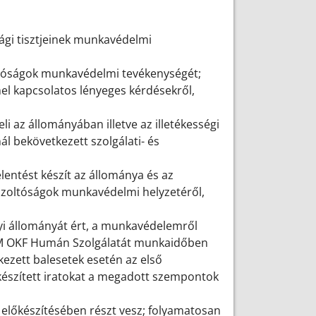
sági tisztjeinek munkavédelmi
oltóságok munkavédelmi tevékenységét;
el kapcsolatos lényeges kérdésekről,
i az állományában illetve az illetékességi
l bekövetkezett szolgálati- és
entést készít az állománya és az
űzoltóságok munkavédelmi helyzetéről,
yi állományát ért, a munkavédelemről
BM OKF Humán Szolgálatát munkaidőben
ezett balesetek esetén az első
 készített iratokat a megadott szempontok
 előkészítésében részt vesz; folyamatosan