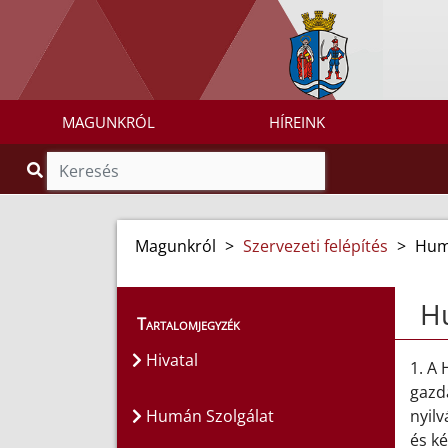
MAGUNKRÓL
HÍREINK
Magunkról
>
Szervezeti felépítés
>
Hum
H
Tartalomjegyzék
Hivatal
1. A
gazd
Humán Szolgálat
nyilv
és k