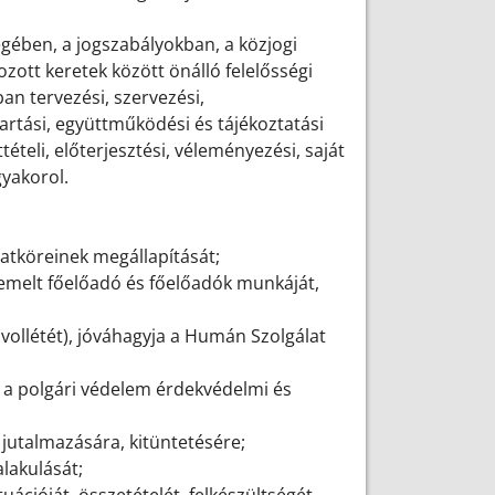
égében, a jogszabályokban, a közjogi
ott keretek között önálló felelősségi
an tervezési, szervezési,
ttartási, együttműködési és tájékoztatási
ételi, előterjesztési, véleményezési, saját
gyakorol.
datköreinek megállapítását;
iemelt főelőadó és főelőadók munkáját,
ávollétét), jóváhagyja a Humán Szolgálat
s a polgári védelem érdekvédelmi és
 jutalmazására, kitüntetésére;
alakulását;