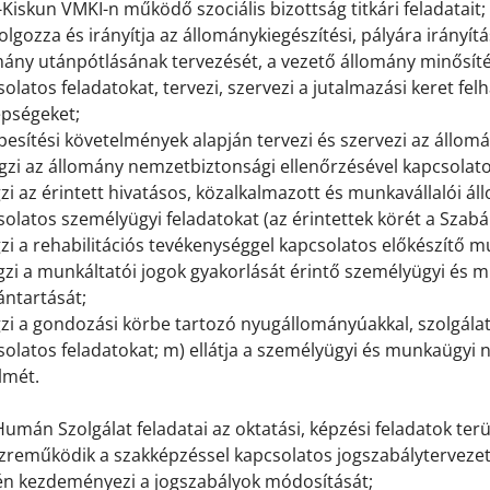
Kiskun VMKI-n működő szociális bizottság titkári feladatait;
dolgozza és irányítja az állománykiegészítési, pályára irányít
mány utánpótlásának tervezését, a vezető állomány minősíté
olatos feladatokat, tervezi, szervezi a jutalmazási keret felh
pségeket;
pesítési követelmények alapján tervezi és szervezi az állom
égzi az állomány nemzetbiztonsági ellenőrzésével kapcsolat
gzi az érintett hivatásos, közalkalmazott és munkavállalói á
olatos személyügyi feladatokat (az érintettek körét a Szabál
gzi a rehabilitációs tevékenységgel kapcsolatos előkészítő 
égzi a munkáltatói jogok gyakorlását érintő személyügyi és 
ántartását;
gzi a gondozási körbe tartozó nyugállományúakkal, szolgála
olatos feladatokat; m) ellátja a személyügyi és munkaügyi n
lmét.
Humán Szolgálat feladatai az oktatási, képzési feladatok ter
özreműködik a szakképzéssel kapcsolatos jogszabályterveze
én kezdeményezi a jogszabályok módosítását;