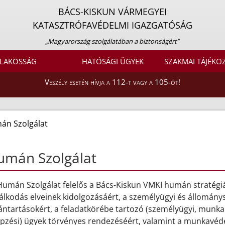
BÁCS-KISKUN VÁRMEGYEI
KATASZTRÓFAVÉDELMI IGAZGATÓSÁG
„Magyarország szolgálatában a biztonságért”
LAKOSSÁG
HATÓSÁGI ÜGYEK
SZAKMAI TÁJÉKO
Veszély esetén hívja a 112-t vagy a 105-öt!
án Szolgálat
umán Szolgálat
 Humán Szolgálat felelős a Bács-Kiskun VMKI humán stratégi
álkodás elveinek kidolgozásáért, a személyügyi és állomány
ántartásokért, a feladatkörébe tartozó (személyügyi, munkaüg
épzési) ügyek törvényes rendezéséért, valamint a munkavéde