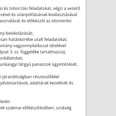
ási és toborzási feladatokat, végzi a vezető
sével és utánpótlásának kiválasztásával
asználását és előkészíti az elismerési
ány beiskolázását;
osan hatáskörébe utalt feladatokat;
llomány vagyonnyilatkozat tételével
yzat 3. sz. függeléke tartalmazza);
munkálatokat;
munkaügyi tárgyú panaszok ügyintézését,
ti járandóságban részesülőkkel
yilvántartások, adattárak kezelését és
ületén
tek szakmai előkészítésében, szükség