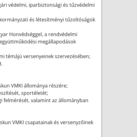
gári védelmi, iparbiztonsági és tűzvédelmi
önkormányzati és létesítményi tűzoltóságok
;
agyar Honvédséggel, a rendvédelmi
dő együttműködési megállapodások
elmi témájú versenyeinek szervezésében;
t.
iskun VMKI állománya részére;
észítését, sportéletét;
ági felmérését, valamint az állományban
Kiskun VMKI csapatainak és versenyzőinek