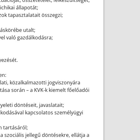
uációját, összetételét, felkészültségét,
chikai állapotát;
zok tapasztalatait összegzi;
áskörébe utalt;
ével való gazdálkodásra;
;
yezését.
ten:
lati, közalkalmazotti jogviszonyára
ása során – a KVK-k kiemelt főelőadói
eleti döntéseit, javaslatait;
álkodásával kapcsolatos személyügyi
 tartásáról;
a szociális jellegű döntésekre, ellátja a