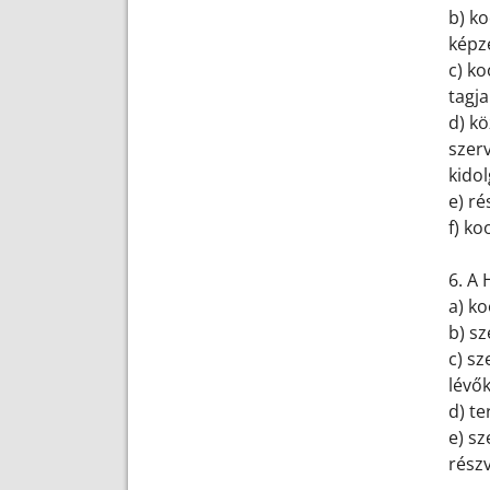
b) ko
képz
c) ko
tagj
d) kö
szer
kido
e) r
f) ko
6. A 
a) k
b) sz
c) sz
lévők
d) te
e) s
részv