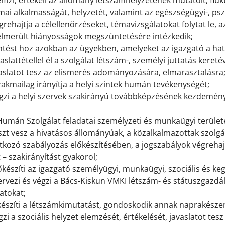
emzi, értékeli az állomány létszámhelyzetének mutatóit, flukt
ai alkalmasságát, helyzetét, valamint az egészségügyi-, pszi
grehajtja a célellenőrzéseket, témavizsgálatokat folytat le, a
felmerült hiányosságok megszüntetésére intézkedik;
ntést hoz azokban az ügyekben, amelyeket az igazgató a hat
vaslattétellel él a szolgálat létszám-, személyi juttatás keret
vaslatot tesz az elismerés adományozására, elmarasztalásra
akmailag irányítja a helyi szintek humán tevékenységét;
égzi a helyi szervek szakirányú továbbképzésének kezdemén
 Humán Szolgálat feladatai személyzeti és munkaügyi terüle
szt vesz a hivatásos állományúak, a közalkalmazottak szolgá
tkozó szabályozás előkészítésében, a jogszabályok végrehajt
t – szakirányítást gyakorol;
őkészíti az igazgató személyügyi, munkaügyi, szociális és kegy
ervezi és végzi a Bács-Kiskun VMKI létszám- és státuszgazd
datokat;
készíti a létszámkimutatást, gondoskodik annak naprakészen
gzi a szociális helyzet elemzését, értékelését, javaslatot tesz 