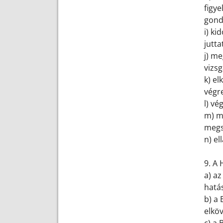
figye
gond
i) k
jutta
j) m
vizsg
k) el
végre
l) vé
m) m
megs
n) e
9. A 
a) az
hatá
b) a 
elköv