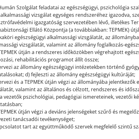
Humán Szolgálat feladatai az egészségügyi, pszichológia sz
z alkalmassági vizsgálat egységes rendszeréhez igazodva, s
ztrófavédelmi igazgatóság szervezetében lévő, illetékes Ter
abiztonsági Ellátó Központja (a továbbiakban: TEPMEK) útjá
aköri egészségügyi alkalmassági vizsgálatát, az állományb
massági vizsgálatát, valamint az állomány foglalkozás-egész
 TEPMEK útján a rendszeres időközökben végrehajtott egészs
zási, rehabilitációs programot állít össze;
ervezi az állomány egészségügyi intézetekben történő gyógyke
talásokat; d) fejleszti az állomány egészségügyi kultúráját;
ervezi és a TEPMEK útján végzi az állományába jelentkezők e
álatát, valamint az általános és célzott, rendszeres és idősz
a vezetők pszichológiai, pedagógiai ismereteinek, vezetői ké
ktatásban;
TEPMEK útján végzi a deviáns jelenségeket szűrő és megelőző
vezeti tanácsadói tevékenységet;
pcsolatot tart az együttműködő szervek megfelelő szintű sz