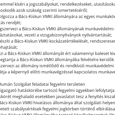
lemmel kíséri a jogszabályokat, rendelkezéseket, utasítások
oskodik azok szükség szerinti ismertetéséről;
idolgozza a Bács-Kiskun VMKI állományára az egyes munkak
tás rendjét;
egszervezi a Bács-Kiskun VMKI állományának munkavédelmi 
áztatásokat, vezeti a vizsgabizonyítványok nyilvántartását;
készíti a Bács-Kiskun VMKI kockázatértékelését, rendszeres
hajtását;
gzi a Bács-Kiskun VMKI állományát ért valamennyi baleset ki
egtartja a Bács-Kiskun VMKI állományába felvételre kerülők
zervezi az állomány ismétlődő és rendkívüli munkavédelmi 
llátja a képernyő előtti munkavégzéssel kapcsolatos munkav
Humán Szolgálat feladatai fegyelmi területen
 igazgató hatáskörébe tartozó fegyelmi ügyekben lefolytatja 
skörét meghaladó esetekben javaslatot tesz a fenyítés kisz
Bács-Kiskun VMKI hivatásos állománya által szolgálati helye
etett szabálysértések fegyelmi jogkörben történő elbírálása 