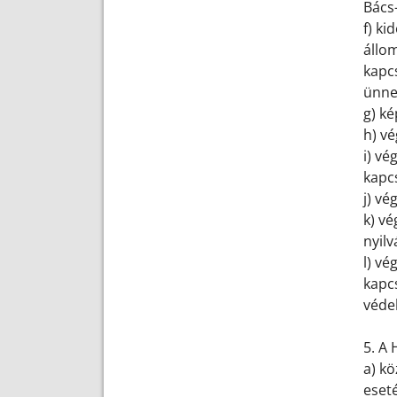
Bács-
f) ki
állo
kapcs
ünne
g) ké
h) v
i) vé
kapcs
j) vé
k) v
nyilv
l) vé
kapcs
véde
5. A 
a) k
eset