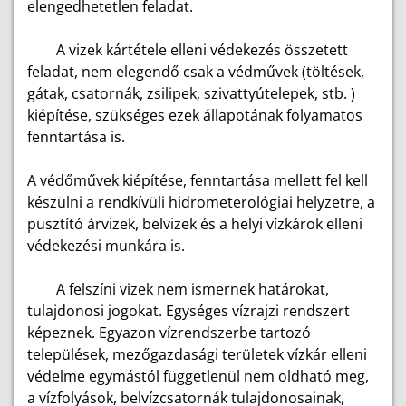
elengedhetetlen feladat.
A vizek kártétele elleni védekezés összetett
feladat, nem elegendő csak a védművek (töltések,
gátak, csatornák, zsilipek, szivattyútelepek, stb. )
kiépítése, szükséges ezek állapotának folyamatos
fenntartása is.
A védőművek kiépítése, fenntartása mellett fel kell
készülni a rendkívüli hidrometerológiai helyzetre, a
pusztító árvizek, belvizek és a helyi vízkárok elleni
védekezési munkára is.
A felszíni vizek nem ismernek határokat,
tulajdonosi jogokat. Egységes vízrajzi rendszert
képeznek. Egyazon vízrendszerbe tartozó
települések, mezőgazdasági területek vízkár elleni
védelme egymástól függetlenül nem oldható meg,
a vízfolyások, belvízcsatornák tulajdonosainak,