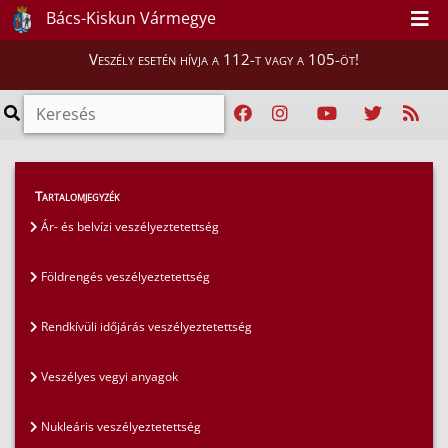
Bács-Kiskun Vármegye
Veszély esetén hívja a 112-t vagy a 105-öt!
Lakosság
>
Vármegye veszélyeztetettsége
>
Tartalomjegyzék
Ár- és belvízi veszélyeztetettség
Ár- és belvízi veszélyeztetettség
Földrengés veszélyeztetettség
Rendkívüli időjárás veszélyeztetettség
Veszélyes vegyi anyagok
Nukleáris veszélyeztetettség