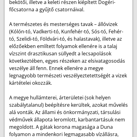
bekötői, illetve a keleti részen kiépített Dogéri-
főcsatorna a gyűjtő csatornáival.
A természetes és mesterséges tavak – állóvizek
(Kólón-tó, Vadkerti-tó, Kunfehér-tó, Sós-tó, Fehér-
tó, Szelidi-tó, Földvári-tó, és halastavak), illetve az
előzőekben említett folyamok ellenére is a talaj
vízszint drasztikusan süllyedt a lecsapolások
következtében, egyes részeken az elsivatagosodás
veszélye áll fenn. Ennek ellenére a megye
legnagyobb természeti veszélyeztetettségét a vizek
kártételei okozzák.
A megye hullámterei, árterületei (sok helyen
szabálytalanul) beépítésre kerültek, azokat művelés
alá vonták. Az állami és önkormányzati, társulási
védművek állapota leromlott, karbantartásuk nem
megoldott. A gátak korona magasága a Duna
folyamon a mindenkori legmagasabb vízállásra,