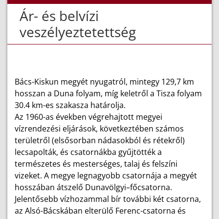
Ár- és belvízi
veszélyeztetettség
Bács-Kiskun megyét nyugatról, mintegy 129,7 km
hosszan a Duna folyam, míg keletről a Tisza folyam
30.4 km-es szakasza határolja.
Az 1960-as években végrehajtott megyei
vízrendezési eljárások, következtében számos
területről (elsősorban nádasokból és rétekről)
lecsapolták, és csatornákba gyűjtötték a
természetes és mesterséges, talaj és felszíni
vizeket. A megye legnagyobb csatornája a megyét
hosszában átszelő Dunavölgyi–főcsatorna.
Jelentősebb vízhozammal bír további két csatorna,
az Alsó-Bácskában elterülő Ferenc-csatorna és