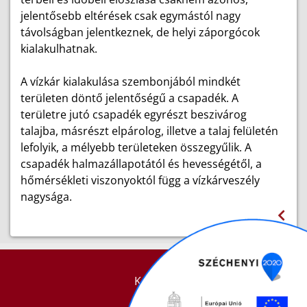
jelentősebb eltérések csak egymástól nagy
távolságban jelentkeznek, de helyi záporgócok
kialakulhatnak.
A vízkár kialakulása szembonjából mindkét
területen döntő jelentőségű a csapadék. A
területre jutó csapadék egyrészt beszivárog
talajba, másrészt elpárolog, illetve a talaj felületén
lefolyik, a mélyebb területeken összegyűlik. A
csapadék halmazállapotától és hevességétől, a
hőmérsékleti viszonyoktól függ a vízkárveszély
nagysága.
KAPCSOLAT
IMPRESSZUM