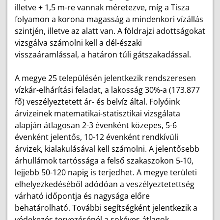
illetve + 1,5 m-re vannak méretezve, míg a Tisza
folyamon a korona magasság a mindenkori vízállás
szintjén, illetve az alatt van. A földrajzi adottságokat
vizsgálva számolni kell a dél-északi
visszaáramlással, a határon túli gátszakadással.
A megye 25 településén jelentkezik rendszeresen
vízkár-elhárítási feladat, a lakosság 30%-a (173.877
fő) veszélyeztetett ár- és belvíz által. Folyóink
árvizeinek matematikai-statisztikai vizsgálata
alapján átlagosan 2-3 évenként közepes, 5-6
évenként jelentős, 10-12 évenként rendkívüli
árvizek, kialakulásával kell számolni. A jelentősebb
árhullámok tartóssága a felső szakaszokon 5-10,
lejjebb 50-120 napig is terjedhet. A megye területi
elhelyezkedéséből adódóan a veszélyeztetettség
várható időpontja és nagysága előre
behatárolható. További segítségként jelentkezik a
védekezés tervezésénél a sokéves átlagok