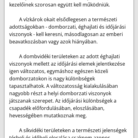
kezelőinek szorosan együtt kell működniük.
A vízkárok okait elsődlegesen a természeti
adottságokban - domborzati, éghajlati és időjárási
viszonyok - kell keresni, másodlagosan az emberi
beavatkozásban vagy azok hiányában.
A dombvidéki területeken az adott éghajlati
viszonyok mellett az időjárási elemek jelentkezése
igen változatos, egymáshoz egészen közeli
domborzatokon is nagy különbségek
tapasztalhatok. A változatosság kialakulásában
nagyobb részt a helyi domborzati viszonyok
játszanak szerepet. Az időjárási különbségek a
csapadék előfordulásában, eloszlásában,
hevességében mutatkoznak meg.
A síkvidéki területeken a természeti jelenségek
térbeli és időbeli eloszlása csaknem azonos,