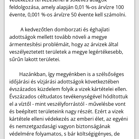
feldolgozása, amely alapján 0,01 %-os árvízre 100
évente, 0,001 %-os árvízre 50 évente kell számolni.
A kedvezőtlen domborzati és éghajlati
adottságok mellett tovább növeli a megye
ármentesítési problémáit, hogy az árvizek által
veszélyeztetett területek a megye legértékesebb,
sűrűn lakott területei.
Hazánkban, így megyénkben is a szélsőséges
időjárási és vízjárási adottságok következtében
évszázados küzdelem folyik a vizek kártételei ellen.
Évszázados céltudatos tevékenységével hódítottuk
el a víztől - mint veszélyforrástól - művelésbe vont
és beépített területeink nagy részét. Ezért a vizek
kártétele elleni védekezés az emberi élet, az egyéni
és nemzetgazdasági vagyon biztonságának
védelmére folyamatos, s bár költségigényes, de